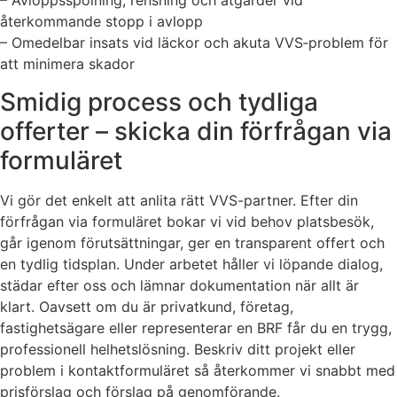
– Avloppsspolning, rensning och åtgärder vid
återkommande stopp i avlopp
– Omedelbar insats vid läckor och akuta VVS‑problem för
att minimera skador
Smidig process och tydliga
offerter – skicka din förfrågan via
formuläret
Vi gör det enkelt att anlita rätt VVS-partner. Efter din
förfrågan via formuläret bokar vi vid behov platsbesök,
går igenom förutsättningar, ger en transparent offert och
en tydlig tidsplan. Under arbetet håller vi löpande dialog,
städar efter oss och lämnar dokumentation när allt är
klart. Oavsett om du är privatkund, företag,
fastighetsägare eller representerar en BRF får du en trygg,
professionell helhetslösning. Beskriv ditt projekt eller
problem i kontaktformuläret så återkommer vi snabbt med
prisförslag och förslag på genomförande.