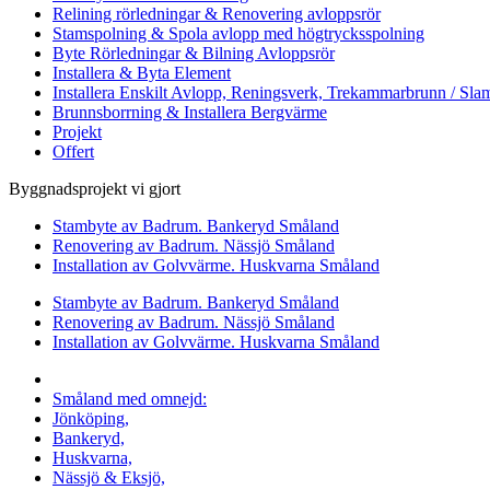
Relining rörledningar & Renovering avloppsrör
Stamspolning & Spola avlopp med högtrycksspolning
Byte Rörledningar & Bilning Avloppsrör
Installera & Byta Element
Installera Enskilt Avlopp, Reningsverk, Trekammarbrunn / Slam
Brunnsborrning & Installera Bergvärme
Projekt
Offert
Byggnadsprojekt vi gjort
Stambyte av Badrum. Bankeryd Småland
Renovering av Badrum. Nässjö Småland
Installation av Golvvärme. Huskvarna Småland
Stambyte av Badrum. Bankeryd Småland
Renovering av Badrum. Nässjö Småland
Installation av Golvvärme. Huskvarna Småland
Vi utför arbeten i hela
Småland med omnejd:
Jönköping,
Bankeryd,
Huskvarna,
Nässjö & Eksjö,