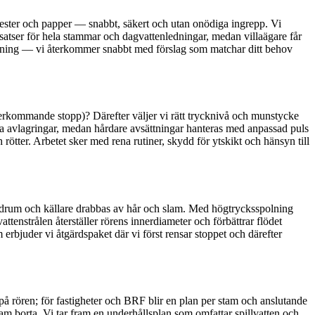
lrester och papper — snabbt, säkert och utan onödiga ingrepp. Vi
 insatser för hela stammar och dagvattenledningar, medan villaägare får
sbokning — vi återkommer snabbt med förslag som matchar ditt behov
erkommande stopp)? Därefter väljer vi rätt trycknivå och munstycke
ga avlagringar, medan hårdare avsättningar hanteras med anpassad puls
 rötter. Arbetet sker med rena rutiner, skydd för ytskikt och hänsyn till
n badrum och källare drabbas av hår och slam. Med högtrycksspolning
ttenstrålen återställer rörens innerdiameter och förbättrar flödet
rbjuder vi åtgärdspaket där vi först rensar stoppet och därefter
å rören; för fastigheter och BRF blir en plan per stam och anslutande
lam borta. Vi tar fram en underhållsplan som omfattar spillvatten och