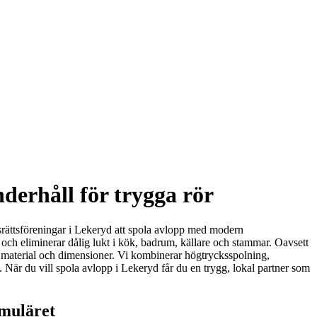
derhåll för trygga rör
adsrättsföreningar i Lekeryd att spola avlopp med modern
p och eliminerar dålig lukt i kök, badrum, källare och stammar. Oavsett
ör, material och dimensioner. Vi kombinerar högtrycksspolning,
 När du vill spola avlopp i Lekeryd får du en trygg, lokal partner som
rmuläret