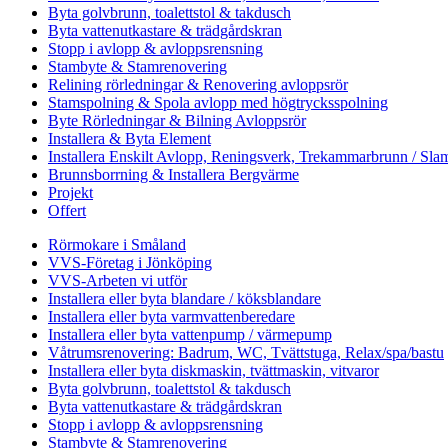
Byta golvbrunn, toalettstol & takdusch
Byta vattenutkastare & trädgårdskran
Stopp i avlopp & avloppsrensning
Stambyte & Stamrenovering
Relining rörledningar & Renovering avloppsrör
Stamspolning & Spola avlopp med högtrycksspolning
Byte Rörledningar & Bilning Avloppsrör
Installera & Byta Element
Installera Enskilt Avlopp, Reningsverk, Trekammarbrunn / Slam
Brunnsborrning & Installera Bergvärme
Projekt
Offert
Rörmokare i Småland
VVS-Företag i Jönköping
VVS-Arbeten vi utför
Installera eller byta blandare / köksblandare
Installera eller byta varmvattenberedare
Installera eller byta vattenpump / värmepump
Våtrumsrenovering: Badrum, WC, Tvättstuga, Relax/spa/bastu
Installera eller byta diskmaskin, tvättmaskin, vitvaror
Byta golvbrunn, toalettstol & takdusch
Byta vattenutkastare & trädgårdskran
Stopp i avlopp & avloppsrensning
Stambyte & Stamrenovering