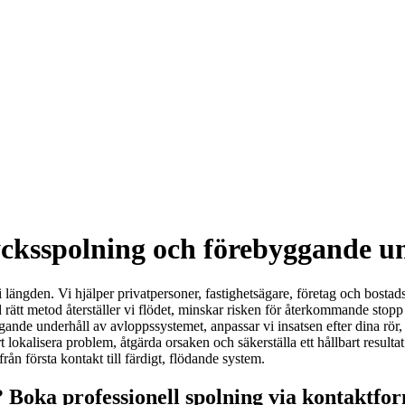
cksspolning och förebyggande un
 i längden. Vi hjälper privatpersoner, fastighetsägare, företag och bost
d rätt metod återställer vi flödet, minskar risken för återkommande stop
byggande underhåll av avloppssystemet, anpassar vi insatsen efter dina r
alisera problem, åtgärda orsaken och säkerställa ett hållbart resultat.
ån första kontakt till färdigt, flödande system.
? Boka professionell spolning via kontaktfo