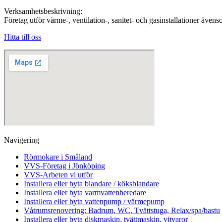
Verksamhetsbeskrivning:
Företag utför värme-, ventilation-, sanitet- och gasinstallationer äv
Hitta till oss
Navigering
Rörmokare i Småland
VVS-Företag i Jönköping
VVS-Arbeten vi utför
Installera eller byta blandare / köksblandare
Installera eller byta varmvattenberedare
Installera eller byta vattenpump / värmepump
Våtrumsrenovering: Badrum, WC, Tvättstuga, Relax/spa/bastu
Installera eller byta diskmaskin, tvättmaskin, vitvaror