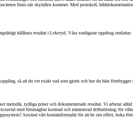
kapaciteten finns när skyfallen kommer. Med protokoll, bilddokumentatio
siktigt hållbara resultat i Lekeryd. Våra vanligaste uppdrag omfattar:
koppling, så att du vet exakt vad som gjorts och hur du bäst förebygger
säker metodik, tydliga priser och dokumenterade resultat. Vi arbetar a
iceavtal med förutsägbar kostnad och minimerad driftstörning; för villaä
 avloppssystem? Använd vårt kontaktformulär för att be om offert, boka f