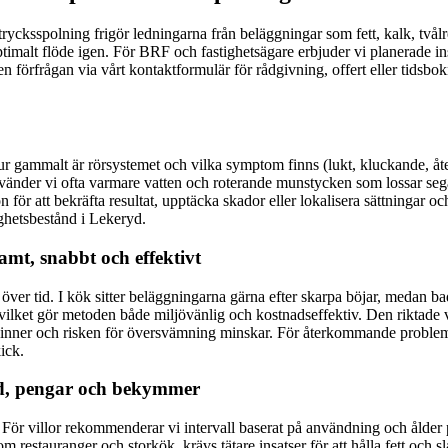
rycksspolning frigör ledningarna från beläggningar som fett, kalk, två
får optimalt flöde igen. För BRF och fastighetsägare erbjuder vi planerade
 en förfrågan via vårt kontaktformulär för rådgivning, offert eller tid
r gammalt är rörsystemet och vilka symptom finns (lukt, kluckande, åt
 använder vi ofta varmare vatten och roterande munstycken som lossar se
ör att bekräfta resultat, upptäcka skador eller lokalisera sättningar och
ighetsbestånd i Lekeryd.
mt, snabbt och effektivt
pp över tid. I kök sitter beläggningarna gärna efter skarpa böjar, meda
vilket gör metoden både miljövänlig och kostnadseffektiv. Den riktade va
rsvinner och risken för översvämning minskar. För återkommande problem e
ick.
id, pengar och bekymmer
ör villor rekommenderar vi intervall baserat på användning och ålder p
 restauranger och storkök, krävs tätare insatser för att hålla fett och s