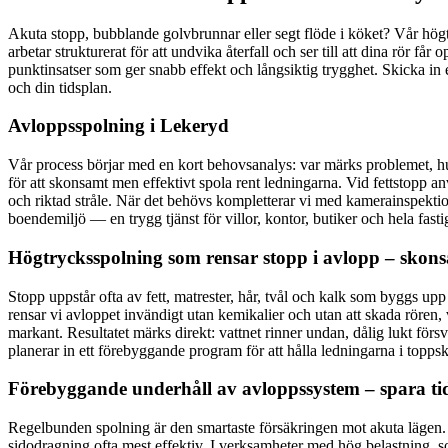
Akuta stopp, bubblande golvbrunnar eller segt flöde i köket? Vår högt
arbetar strukturerat för att undvika återfall och ser till att dina rör 
punktinsatser som ger snabb effekt och långsiktig trygghet. Skicka in
och din tidsplan.
Avloppsspolning i Lekeryd
Vår process börjar med en kort behovsanalys: var märks problemet, hu
för att skonsamt men effektivt spola rent ledningarna. Vid fettstopp
och riktad stråle. När det behövs kompletterar vi med kamerainspektion f
boendemiljö — en trygg tjänst för villor, kontor, butiker och hela fast
Högtrycksspolning som rensar stopp i avlopp – skonsa
Stopp uppstår ofta av fett, matrester, hår, tvål och kalk som byggs u
rensar vi avloppet invändigt utan kemikalier och utan att skada rören, 
markant. Resultatet märks direkt: vattnet rinner undan, dålig lukt fö
planerar in ett förebyggande program för att hålla ledningarna i toppsk
Förebyggande underhåll av avloppssystem – spara t
Regelbunden spolning är den smartaste försäkringen mot akuta lägen. F
sidodragning ofta mest effektiv. I verksamheter med hög belastning, som