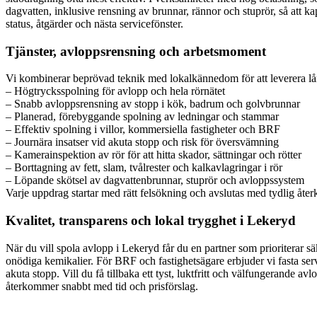
dagvatten, inklusive rensning av brunnar, rännor och stuprör, så att 
status, åtgärder och nästa servicefönster.
Tjänster, avloppsrensning och arbetsmoment
Vi kombinerar beprövad teknik med lokalkännedom för att leverera lång
– Högtrycksspolning för avlopp och hela rörnätet
– Snabb avloppsrensning av stopp i kök, badrum och golvbrunnar
– Planerad, förebyggande spolning av ledningar och stammar
– Effektiv spolning i villor, kommersiella fastigheter och BRF
– Journära insatser vid akuta stopp och risk för översvämning
– Kamerainspektion av rör för att hitta skador, sättningar och rötter
– Borttagning av fett, slam, tvålrester och kalkavlagringar i rör
– Löpande skötsel av dagvattenbrunnar, stuprör och avloppssystem
Varje uppdrag startar med rätt felsökning och avslutas med tydlig åter
Kvalitet, transparens och lokal trygghet i Lekeryd
När du vill spola avlopp i Lekeryd får du en partner som prioriterar 
onödiga kemikalier. För BRF och fastighetsägare erbjuder vi fasta serv
akuta stopp. Vill du få tillbaka ett tyst, luktfritt och välfungerande
återkommer snabbt med tid och prisförslag.