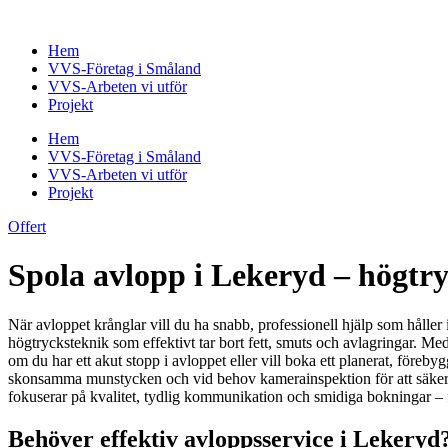
Skip
to
Hem
content
VVS-Företag i Småland
VVS-Arbeten vi utför
Projekt
Hem
VVS-Företag i Småland
VVS-Arbeten vi utför
Projekt
Offert
Spola avlopp i Lekeryd – högtry
När avloppet krånglar vill du ha snabb, professionell hjälp som håller
högtrycksteknik som effektivt tar bort fett, smuts och avlagringar. Me
om du har ett akut stopp i avloppet eller vill boka ett planerat, före
skonsamma munstycken och vid behov kamerainspektion för att säkert lok
fokuserar på kvalitet, tydlig kommunikation och smidiga bokningar – fr
Behöver effektiv avloppsservice i Lekeryd