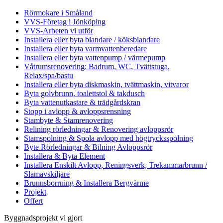
Rörmokare i Småland
VVS-Företag i Jönköping
VVS-Arbeten vi utför
Installera eller byta blandare / köksblandare
Installera eller byta varmvattenberedare
Installera eller byta vattenpump / värmepump
Våtrumsrenovering: Badrum, WC, Tvättstuga,
Relax/spa/bastu
Installera eller byta diskmaskin, tvättmaskin, vitvaror
Byta golvbrunn, toalettstol & takdusch
Byta vattenutkastare & trädgårdskran
Stopp i avlopp & avloppsrensning
Stambyte & Stamrenovering
Relining rörledningar & Renovering avloppsrör
Stamspolning & Spola avlopp med högtrycksspolning
Byte Rörledningar & Bilning Avloppsrör
Installera & Byta Element
Installera Enskilt Avlopp, Reningsverk, Trekammarbrunn /
Slamavskiljare
Brunnsborrning & Installera Bergvärme
Projekt
Offert
Byggnadsprojekt vi gjort