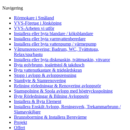
Navigering
Rörmokare i Småland
VVS-Företag i Jönköping
VVS-Arbeten vi utför
Installera eller byta blandare / köksblandare
Installera eller byta varmvattenberedare
Installera eller byta vattenpump / värmepump
Våtrumsrenovering: Badrum, WC, Tvättstuga,
Relax/spa/bastu
Installera eller byta diskmaskin, tvättmaskin, vitvaror
Byta golvbrunn, toalettstol & takdusch
Byta vattenutkastare & trädgårdskran
Stopp i avlopp & avloppsrensning
Stambyte & Stamrenovering
Relining rörledningar & Renovering avloppsrör
Stamspolning & Spola avlopp med högtrycksspolning
Byte Rörledningar & Bilning Avloppsrör
Installera & Byta Element
Installera Enskilt Avlopp, Reningsverk, Trekammarbrunn /
Slamavskiljare
Brunnsborrning & Installera Bergvärme
Projekt
Offert