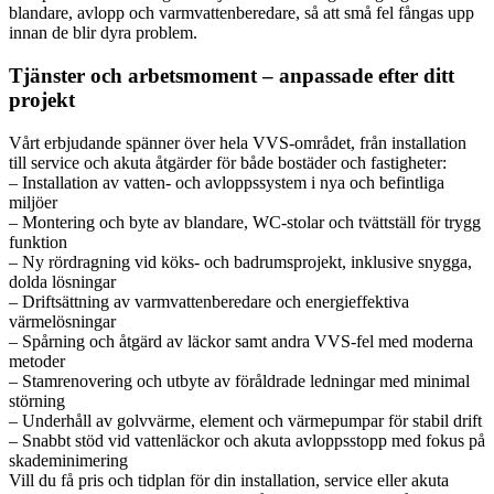
blandare, avlopp och varmvattenberedare, så att små fel fångas upp
innan de blir dyra problem.
Tjänster och arbetsmoment – anpassade efter ditt
projekt
Vårt erbjudande spänner över hela VVS-området, från installation
till service och akuta åtgärder för både bostäder och fastigheter:
– Installation av vatten- och avloppssystem i nya och befintliga
miljöer
– Montering och byte av blandare, WC-stolar och tvättställ för trygg
funktion
– Ny rördragning vid köks- och badrumsprojekt, inklusive snygga,
dolda lösningar
– Driftsättning av varmvattenberedare och energieffektiva
värmelösningar
– Spårning och åtgärd av läckor samt andra VVS-fel med moderna
metoder
– Stamrenovering och utbyte av föråldrade ledningar med minimal
störning
– Underhåll av golvvärme, element och värmepumpar för stabil drift
– Snabbt stöd vid vattenläckor och akuta avloppsstopp med fokus på
skademinimering
Vill du få pris och tidplan för din installation, service eller akuta