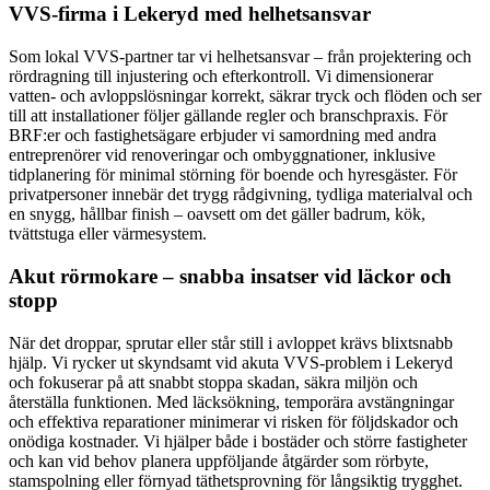
VVS-firma i Lekeryd med helhetsansvar
Som lokal VVS-partner tar vi helhetsansvar – från projektering och
rördragning till injustering och efterkontroll. Vi dimensionerar
vatten- och avloppslösningar korrekt, säkrar tryck och flöden och ser
till att installationer följer gällande regler och branschpraxis. För
BRF:er och fastighetsägare erbjuder vi samordning med andra
entreprenörer vid renoveringar och ombyggnationer, inklusive
tidplanering för minimal störning för boende och hyresgäster. För
privatpersoner innebär det trygg rådgivning, tydliga materialval och
en snygg, hållbar finish – oavsett om det gäller badrum, kök,
tvättstuga eller värmesystem.
Akut rörmokare – snabba insatser vid läckor och
stopp
När det droppar, sprutar eller står still i avloppet krävs blixtsnabb
hjälp. Vi rycker ut skyndsamt vid akuta VVS-problem i Lekeryd
och fokuserar på att snabbt stoppa skadan, säkra miljön och
återställa funktionen. Med läcksökning, temporära avstängningar
och effektiva reparationer minimerar vi risken för följdskador och
onödiga kostnader. Vi hjälper både i bostäder och större fastigheter
och kan vid behov planera uppföljande åtgärder som rörbyte,
stamspolning eller förnyad täthetsprovning för långsiktig trygghet.