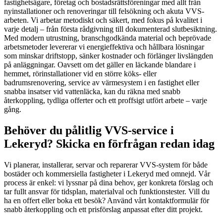
fastighetsägare, företag och bostadsrättsföreningar med allt från
nyinstallationer och renoveringar till felsökning och akuta VVS-
arbeten. Vi arbetar metodiskt och säkert, med fokus på kvalitet i
varje detalj – från första rådgivning till dokumenterad slutbesiktning.
Med modern utrustning, branschgodkända material och beprövade
arbetsmetoder levererar vi energieffektiva och hållbara lösningar
som minskar driftstopp, sänker kostnader och förlänger livslängden
på anläggningar. Oavsett om det gäller en läckande blandare i
hemmet, rörinstallationer vid en större köks- eller
badrumsrenovering, service av värmesystem i en fastighet eller
snabba insatser vid vattenläcka, kan du räkna med snabb
återkoppling, tydliga offerter och ett proffsigt utfört arbete – varje
gång.
Behöver du pålitlig VVS-service i
Lekeryd? Skicka en förfrågan redan idag
Vi planerar, installerar, servar och reparerar VVS-system för både
bostäder och kommersiella fastigheter i Lekeryd med omnejd. Vår
process är enkel: vi lyssnar på dina behov, ger konkreta förslag och
tar fullt ansvar för tidsplan, materialval och funktionstester. Vill du
ha en offert eller boka ett besök? Använd vårt kontaktformulär för
snabb återkoppling och ett prisförslag anpassat efter ditt projekt.