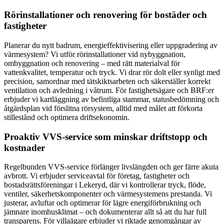
Rörinstallationer och renovering för bostäder och
fastigheter
Planerar du nytt badrum, energieffektivisering eller uppgradering av
värmesystem? Vi utför rörinstallationer vid nybyggnation,
ombyggnation och renovering – med rätt materialval för
vattenkvalitet, temperatur och tryck. Vi drar rör dolt eller synligt med
precision, samordnar med tätskiktsarbeten och säkerställer korrekt
ventilation och avledning i våtrum. För fastighetsägare och BRF:er
erbjuder vi kartläggning av befintliga stammar, statusbedömning och
åtgärdsplan vid förslitna rörsystem, alltid med målet att förkorta
stillestånd och optimera driftsekonomin.
Proaktiv VVS-service som minskar driftstopp och
kostnader
Regelbunden VVS-service förlänger livslängden och ger färre akuta
avbrott. Vi erbjuder serviceavtal för företag, fastigheter och
bostadsrättsföreningar i Lekeryd, där vi kontrollerar tryck, flöde,
ventiler, säkerhetskomponenter och värmesystemens prestanda. Vi
justerar, avluftar och optimerar för lägre energiförbrukning och
jämnare inomhusklimat – och dokumenterar allt så att du har full
transparens. För villaägare erbjuder vi riktade genomgångar av