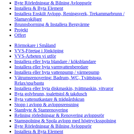
Byte Rörledningar & Bilning Avloppsrör
Installera & Byta Element
Installera Enskilt Avlopp, Reningsverk, Trekammarbrunn /
Slamavskiljare
Brunnsborrning & Installera Bergvärme
Projekt
Offert
Rörmokare i Småland
VVS-Företag i Jönköping
VVS-Arbeten vi utför
Installera eller byta blandare / köksblandare
Installera eller byta varmvattenberedare
Installera eller byta vattenpump / värmepump
Våtrumsrenovering: Badrum, WC, Tvättstuga,
Relax/spa/bastu
Installera eller byta diskmaskin, tvättmaskin, vitvaror
Byta golvbrunn, toalettstol & takdusch
Byta vattenutkastare & trädgårdskran
Stopp i avlopp & avloppsrensning
Stambyte & Stamrenovering
Relining rörledningar & Renovering avloppsrör
Stamspolning & Spola avlopp med högtrycksspolning
Byte Rörledningar & Bilning Avloppsrör
Installera & Byta Element