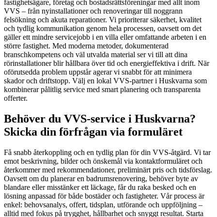
fastighetsägare, företag och bostadsrättsföreningar med allt inom
VVS – från nyinstallationer och renoveringar till noggrann
felsökning och akuta reparationer. Vi prioriterar säkerhet, kvalitet
och tydlig kommunikation genom hela processen, oavsett om det
gäller ett mindre servicejobb i en villa eller omfattande arbeten i en
större fastighet. Med moderna metoder, dokumenterad
branschkompetens och väl utvalda material ser vi till att dina
rörinstallationer blir hållbara över tid och energieffektiva i drift. När
oförutsedda problem uppstår agerar vi snabbt för att minimera
skador och driftstopp. Välj en lokal VVS-partner i Huskvarna som
kombinerar pålitlig service med smart planering och transparenta
offerter.
Behöver du VVS-service i Huskvarna?
Skicka din förfrågan via formuläret
Få snabb återkoppling och en tydlig plan för din VVS-åtgärd. Vi tar
emot beskrivning, bilder och önskemål via kontaktformuläret och
återkommer med rekommendationer, preliminärt pris och tidsförslag.
Oavsett om du planerar en badrumsrenovering, behöver byte av
blandare eller misstänker ett läckage, får du raka besked och en
lösning anpassad för både bostäder och fastigheter. Vår process är
enkel: behovsanalys, offert, tidsplan, utförande och uppföljning –
alltid med fokus på trygghet, hållbarhet och snyggt resultat. Starta