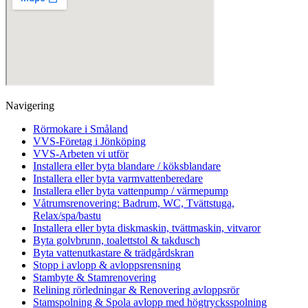
Navigering
Rörmokare i Småland
VVS-Företag i Jönköping
VVS-Arbeten vi utför
Installera eller byta blandare / köksblandare
Installera eller byta varmvattenberedare
Installera eller byta vattenpump / värmepump
Våtrumsrenovering: Badrum, WC, Tvättstuga,
Relax/spa/bastu
Installera eller byta diskmaskin, tvättmaskin, vitvaror
Byta golvbrunn, toalettstol & takdusch
Byta vattenutkastare & trädgårdskran
Stopp i avlopp & avloppsrensning
Stambyte & Stamrenovering
Relining rörledningar & Renovering avloppsrör
Stamspolning & Spola avlopp med högtrycksspolning