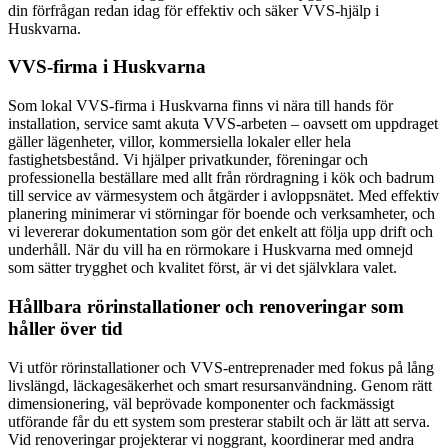
din förfrågan redan idag för effektiv och säker VVS-hjälp i
Huskvarna.
VVS-firma i Huskvarna
Som lokal VVS-firma i Huskvarna finns vi nära till hands för
installation, service samt akuta VVS-arbeten – oavsett om uppdraget
gäller lägenheter, villor, kommersiella lokaler eller hela
fastighetsbestånd. Vi hjälper privatkunder, föreningar och
professionella beställare med allt från rördragning i kök och badrum
till service av värmesystem och åtgärder i avloppsnätet. Med effektiv
planering minimerar vi störningar för boende och verksamheter, och
vi levererar dokumentation som gör det enkelt att följa upp drift och
underhåll. När du vill ha en rörmokare i Huskvarna med omnejd
som sätter trygghet och kvalitet först, är vi det självklara valet.
Hållbara rörinstallationer och renoveringar som
håller över tid
Vi utför rörinstallationer och VVS-entreprenader med fokus på lång
livslängd, läckagesäkerhet och smart resursanvändning. Genom rätt
dimensionering, väl beprövade komponenter och fackmässigt
utförande får du ett system som presterar stabilt och är lätt att serva.
Vid renoveringar projekterar vi noggrant, koordinerar med andra