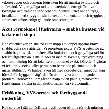
yrkesgrupper och planerar logistiken för att minska byggtid och
stillestånd. Vi ger tydliga råd om materialval, energieffektiva
lösningar och framtida servicebehov. Slutresultatet blir en trygg
installation med snygg finish, korrekt dokumentation och trygghet i
att arbetet utförts enligt gällande branschregler.
Akut rörmokare i Huskvarna – snabba insatser vid
läckor och stopp
När vattenläckor, frusna rör eller stopp i avloppet uppstår krävs
snabba och säkra åtgärder. Vi prioriterar akuta VVS-arbeten för att
snabbt begränsa skador, återställa funktionen och ge tydliga råd för
fortsatt åtgärdsplan. Ofta inleder vi med felsökning, tryckprovning
och fuktmätning för att lokalisera problemet exakt. Därefter åtgärdar
vi felet provisoriskt eller permanent beroende på situation och
materialtillgång. Vi hjälper även till med skadebegränsning och kan
föreslå förebyggande åtgärder för att undvika återkommande
problem. Behöver du omgående hjälp av en pålitlig rörmokare i
Huskvarna? Skicka in din akutförfrågan via vårt formulär.
Felsökning, VVS-service och förebyggande
underhåll
Rätt service i rätt tid förlänger livslängden på dina rör och minskar