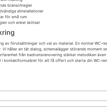
ande branschregler
ändiga elinstallationer
gar för små rum
ien och enkel skötsel
kring
ång av förutsättningar och val av material. En normal WC-r
 Vi håller en tät dialog, schemalägger störande moment smar
 erfarenhet från badrumsrenovering stärker metodiken även i
l i kontaktformuläret för att få offert och starta din WC-re