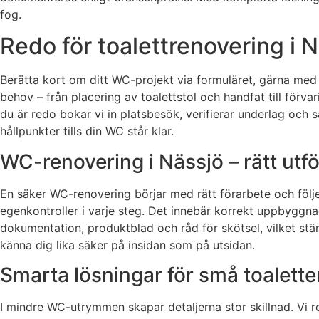
fog.
Redo för toalettrenovering i 
Berätta kort om ditt WC-projekt via formuläret, gärna med 
behov – från placering av toalettstol och handfat till förv
du är redo bokar vi in platsbesök, verifierar underlag och 
hållpunkter tills din WC står klar.
WC-renovering i Nässjö – rätt utf
En säker WC-renovering börjar med rätt förarbete och följ
egenkontroller i varje steg. Det innebär korrekt uppbyggnad
dokumentation, produktblad och råd för skötsel, vilket stä
känna dig lika säker på insidan som på utsidan.
Smarta lösningar för små toalette
I mindre WC-utrymmen skapar detaljerna stor skillnad. Vi 