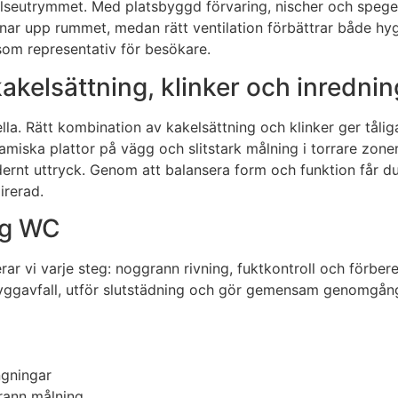
seutrymmet. Med platsbyggd förvaring, nischer och spegel
ar upp rummet, medan rätt ventilation förbättrar både hygi
 som representativ för besökare.
akelsättning, klinker och inrednin
ella. Rätt kombination av kakelsättning och klinker ger tåli
ramiska plattor på vägg och slitstark målning i torrare zone
dernt uttryck. Genom att balansera form och funktion får du 
irerad.
dig WC
erar vi varje steg: noggrann rivning, fuktkontroll och förber
 byggavfall, utför slutstädning och gör gemensam genomgån
ngningar
grann målning