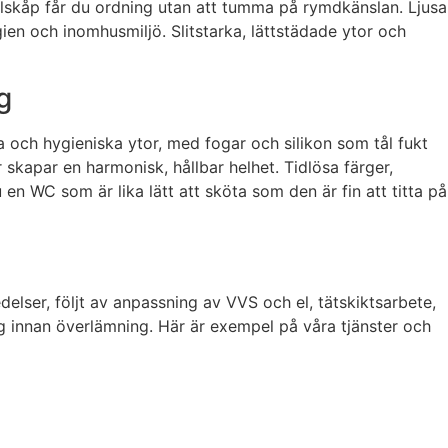
skåp får du ordning utan att tumma på rymdkänslan. Ljusa
en och inomhusmiljö. Slitstarka, lättstädade ytor och
g
ga och hygieniska ytor, med fogar och silikon som tål fukt
r skapar en harmonisk, hållbar helhet. Tidlösa färger,
en WC som är lika lätt att sköta som den är fin att titta på
edelser, följt av anpassning av VVS och el, tätskiktsarbete,
g innan överlämning. Här är exempel på våra tjänster och