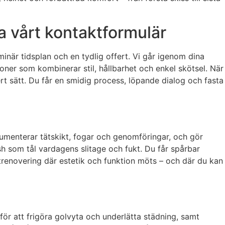
ia vårt kontaktformulär
inär tidsplan och en tydlig offert. Vi går igenom dina
ioner som kombinerar stil, hållbarhet och enkel skötsel. När
ert sätt. Du får en smidig process, löpande dialog och fasta
kumenterar tätskikt, fogar och genomföringar, och gör
sh som tål vardagens slitage och fukt. Du får spårbar
ttrenovering där estetik och funktion möts – och där du kan
r att frigöra golvyta och underlätta städning, samt