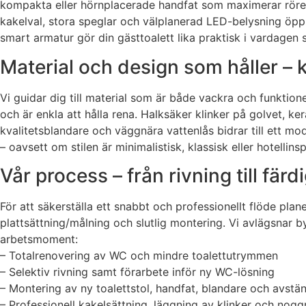
kompakta eller hörnplacerade handfat som maximerar rörel
kakelval, stora speglar och välplanerad LED-belysning öppn
smart armatur gör din gästtoalett lika praktisk i vardagen
Material och design som håller – k
Vi guidar dig till material som är både vackra och funktion
och är enkla att hålla rena. Halksäker klinker på golvet, ke
kvalitetsblandare och väggnära vattenlås bidrar till ett mo
– oavsett om stilen är minimalistisk, klassisk eller hotellinsp
Vår process – från rivning till fär
För att säkerställa ett snabbt och professionellt flöde plan
plattsättning/målning och slutlig montering. Vi avlägsnar
arbetsmoment:
– Totalrenovering av WC och mindre toalettutrymmen
– Selektiv rivning samt förarbete inför ny WC-lösning
– Montering av ny toalettstol, handfat, blandare och avstä
– Professionell kakelsättning, läggning av klinker och nog