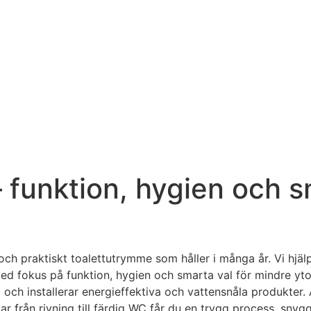
 funktion, hygien och s
 och praktiskt toalettutrymme som håller i många år. Vi hjäl
d fokus på funktion, hygien och smarta val för mindre ytor
l och installerar energieffektiva och vattensnåla produkter. 
från rivning till färdig WC får du en trygg process, snygg h