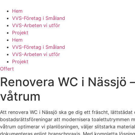
Skip
to
Hem
content
VVS-Företag i Småland
VVS-Arbeten vi utför
Projekt
Hem
VVS-Företag i Småland
VVS-Arbeten vi utför
Projekt
Offert
Renovera WC i Nässjö –
våtrum
Att renovera WC i Nässjö ska ge dig ett fräscht, lättstädat
bostadsrättsföreningar att modernisera toalettutrymmen me
våtrum optimerar vi planlösningen, väljer slitstarka materia
dokumenteras enligt branschpraxis. Med kompletta lösningar 