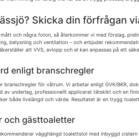
Nässjö? Skicka din förfrågan v
mått och några foton, så återkommer vi med förslag, prelim
aring, belysning och ventilation – och erbjuder rekommendat
säkerställer att VVS, avlopp och el kan anpassas på ett säk
örd enligt branschregler
er branschregler för våtrum. Vi arbetar enligt GVK/BKR, do
 av underlag, professionellt applicerat tätskikt och en fini
rker både livslängd och värde. Resultatet är en trygg toale
r och gästtoaletter
rekommenderar vägghängd toalettstol med inbyggd cistern fö