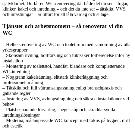
självklarhet. Du får en WC-renovering där både det du ser – fogar,
klinker, kakel och inredning – och det du inte ser – tätskikt, VVS
och infästningar – är utfört för att tåla vardag och slitage.
Tjänster och arbetsmoment – så renoverar vi din
WC
– Helhetsrenovering av WC och toalettrum med samordning av alla
yrkesgrupper
– Skonsam rivning, bortforsling och fuktsäker förberedelse inför ny
installation
– Montering av toalettstol, handfat, blandare och kompletterande
WC-inredning
– Noggrann kakelsättning, slitstark klinkerläggning och
professionell målning
– Tätskikt och full våtrumsanpassning enligt branschpraxis och
gällande regler
– Justering av VVS, avloppsdragning och säkra elinstallationer vid
behov
– Platsbesparande förvaring, spegelskåp och skräddarsydda
inredningslösningar
– Moderna, måttanpassade WC-koncept med fokus på hygien, drift
och estetik