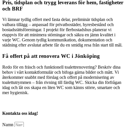
Pris, tidsplan och trygg leverans för hem, fastigheter
och BRF
Vi lämnar tydlig offert med fasta delar, preliminär tidsplan och
valbara tillägg – anpassad för privatbostäder, hyresbestånd och
bostadsrättsföreningar. I projekt för flerbostadshus planerar vi
etappvis för att minimera störningar och säkra en jämn kvalitet i
varje WC. Genom tydlig kommunikation, dokumentation och
städning efter avslutat arbete får du en smidig resa från start till mål.
Få offert på att renovera WC i Jönköping
Redo för en fräsch och funktionell toalettrenovering? Beskriv dina
behov i vårt kontaktformulär och bifoga gärna bilder och mått. Vi
återkommer snabbt med förslag och offert på modernisering av
toalettutrymmen – från rivning till färdig WC. Skicka din förfrågan
idag och låt oss skapa en liten WC som känns större, smartare och
mer hygienisk.
Kontakta oss idag!
Namn