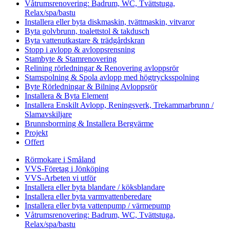
Våtrumsrenovering: Badrum, WC, Tvättstuga,
Relax/spa/bastu
Installera eller byta diskmaskin, tvättmaskin, vitvaror
Byta golvbrunn, toalettstol & takdusch
Byta vattenutkastare & trädgårdskran
Stopp i avlopp & avloppsrensning
Stambyte & Stamrenovering
Relining rörledningar & Renovering avloppsrör
Stamspolning & Spola avlopp med högtrycksspolning
Byte Rörledningar & Bilning Avloppsrör
Installera & Byta Element
Installera Enskilt Avlopp, Reningsverk, Trekammarbrunn /
Slamavskiljare
Brunnsborrning & Installera Bergvärme
Projekt
Offert
Rörmokare i Småland
VVS-Företag i Jönköping
VVS-Arbeten vi utför
Installera eller byta blandare / köksblandare
Installera eller byta varmvattenberedare
Installera eller byta vattenpump / värmepump
Våtrumsrenovering: Badrum, WC, Tvättstuga,
Relax/spa/bastu