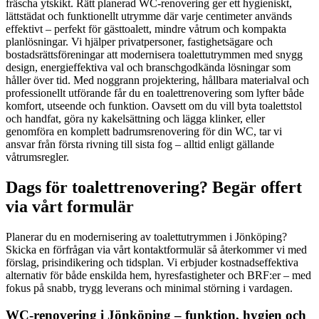
fräscha ytskikt. Rätt planerad WC-renovering ger ett hygieniskt,
lättstädat och funktionellt utrymme där varje centimeter används
effektivt – perfekt för gästtoalett, mindre våtrum och kompakta
planlösningar. Vi hjälper privatpersoner, fastighetsägare och
bostadsrättsföreningar att modernisera toalettutrymmen med snygg
design, energieffektiva val och branschgodkända lösningar som
håller över tid. Med noggrann projektering, hållbara materialval och
professionellt utförande får du en toalettrenovering som lyfter både
komfort, utseende och funktion. Oavsett om du vill byta toalettstol
och handfat, göra ny kakelsättning och lägga klinker, eller
genomföra en komplett badrumsrenovering för din WC, tar vi
ansvar från första rivning till sista fog – alltid enligt gällande
våtrumsregler.
Dags för toalettrenovering? Begär offert
via vårt formulär
Planerar du en modernisering av toalettutrymmen i Jönköping?
Skicka en förfrågan via vårt kontaktformulär så återkommer vi med
förslag, prisindikering och tidsplan. Vi erbjuder kostnadseffektiva
alternativ för både enskilda hem, hyresfastigheter och BRF:er – med
fokus på snabb, trygg leverans och minimal störning i vardagen.
WC-renovering i Jönköping – funktion, hygien och