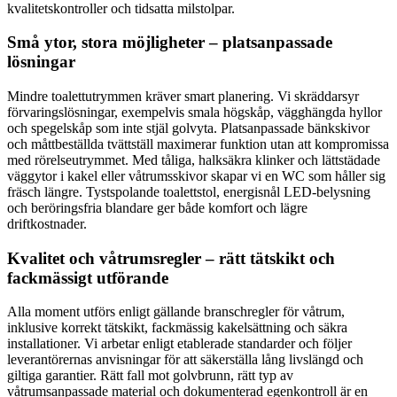
kvalitetskontroller och tidsatta milstolpar.
Små ytor, stora möjligheter – platsanpassade
lösningar
Mindre toalettutrymmen kräver smart planering. Vi skräddarsyr
förvaringslösningar, exempelvis smala högskåp, vägghängda hyllor
och spegelskåp som inte stjäl golvyta. Platsanpassade bänkskivor
och måttbeställda tvättställ maximerar funktion utan att kompromissa
med rörelseutrymmet. Med tåliga, halksäkra klinker och lättstädade
väggytor i kakel eller våtrumsskivor skapar vi en WC som håller sig
fräsch längre. Tystspolande toalettstol, energisnål LED-belysning
och beröringsfria blandare ger både komfort och lägre
driftkostnader.
Kvalitet och våtrumsregler – rätt tätskikt och
fackmässigt utförande
Alla moment utförs enligt gällande branschregler för våtrum,
inklusive korrekt tätskikt, fackmässig kakelsättning och säkra
installationer. Vi arbetar enligt etablerade standarder och följer
leverantörernas anvisningar för att säkerställa lång livslängd och
giltiga garantier. Rätt fall mot golvbrunn, rätt typ av
våtrumsanpassade material och dokumenterad egenkontroll är en