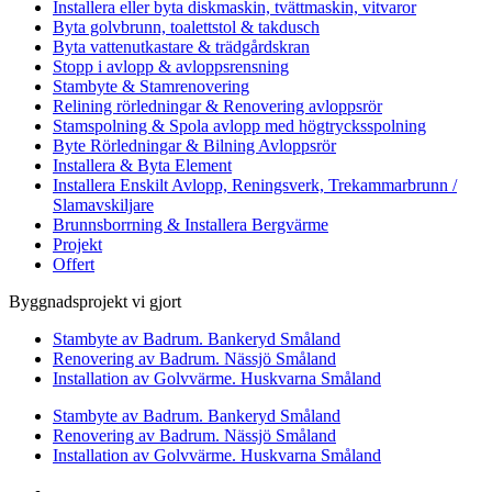
Installera eller byta diskmaskin, tvättmaskin, vitvaror
Byta golvbrunn, toalettstol & takdusch
Byta vattenutkastare & trädgårdskran
Stopp i avlopp & avloppsrensning
Stambyte & Stamrenovering
Relining rörledningar & Renovering avloppsrör
Stamspolning & Spola avlopp med högtrycksspolning
Byte Rörledningar & Bilning Avloppsrör
Installera & Byta Element
Installera Enskilt Avlopp, Reningsverk, Trekammarbrunn /
Slamavskiljare
Brunnsborrning & Installera Bergvärme
Projekt
Offert
Byggnadsprojekt vi gjort
Stambyte av Badrum. Bankeryd Småland
Renovering av Badrum. Nässjö Småland
Installation av Golvvärme. Huskvarna Småland
Stambyte av Badrum. Bankeryd Småland
Renovering av Badrum. Nässjö Småland
Installation av Golvvärme. Huskvarna Småland