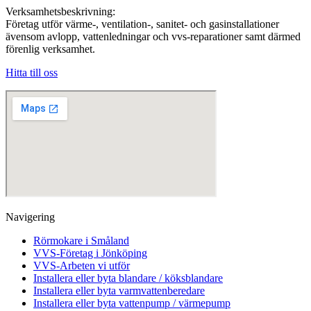
Verksamhetsbeskrivning:
Företag utför värme-, ventilation-, sanitet- och gasinstallationer
ävensom avlopp, vattenledningar och vvs-reparationer samt därmed
förenlig verksamhet.
Hitta till oss
Navigering
Rörmokare i Småland
VVS-Företag i Jönköping
VVS-Arbeten vi utför
Installera eller byta blandare / köksblandare
Installera eller byta varmvattenberedare
Installera eller byta vattenpump / värmepump