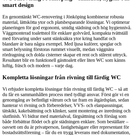
smart design
En genomtänkt WC-renovering i Jönköping kombinerar robusta
material, lättskötta ytor och platsbesparande lösningar. Vi optimerar
planeringen för god ergonomi, smidig städning och hög hygiennivå.
Väggmonterad toalettstol för enklare golvvård, kompakta tvättställ
med förvaring under samt stänksäkra ytor kring handfat och
blandare är bara några exempel. Med ljusa kulörer, speglar och
smart belysning förstoras rummet visuellt, medan väggnära
rördragning och dolda cisterner skapar ett rent och stilrent uttryck.
Resultatet blir en funktionell gästtoalett eller liten WC som känns
luftig, fräsch och modern – varje dag.
Kompletta lösningar från rivning till färdig WC
Vi erbjuder kompletta lösningar från rivning till färdig WC – så att
du får en sammanhållen process med tydligt ansvar. Först gör vi en
genomgång av befintligt våtrum och tar fram en åtgärdsplan, sedan
hanterar vi rivning och förberedelser, VVS- och elanpassningar,
tätskikt, kakelsättning och klinker, samt montering av inredning och
slutfinish. Vi bidrar med materialval, färgsättning och förslag som
både förbättrar flödet och gör städningen enklare. Som beställare –
oavsett om du är privatperson, fastighetsägare eller representant för
bostadsrättsförening – får du en trygg leverans med dokumentation,