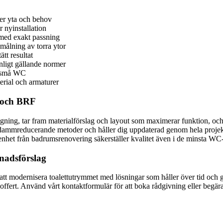
er yta och behov
 nyinstallation
r med exakt passning
 målning av torra ytor
tt resultat
nligt gällande normer
r små WC
rial och armaturer
et och BRF
gning, tar fram materialförslag och layout som maximerar funktion, och 
mmreducerande metoder och håller dig uppdaterad genom hela projektet.
renhet från badrumsrenovering säkerställer kvalitet även i de minsta WC-p
nadsförslag
modernisera toalettutrymmet med lösningar som håller över tid och ger ett
ffert. Använd vårt kontaktformulär för att boka rådgivning eller beg