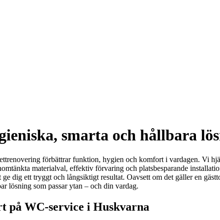
eniska, smarta och hållbara lö
trenovering förbättrar funktion, hygien och komfort i vardagen. Vi hjäl
nkta materialval, effektiv förvaring och platsbesparande installationer
ge dig ett tryggt och långsiktigt resultat. Oavsett om det gäller en gästto
lbar lösning som passar ytan – och din vardag.
ert på WC-service i Huskvarna