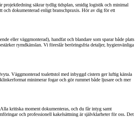
 projektledning säkrar tydlig tidsplan, smidig logistik och minimal
att och dokumenterad enligt branschpraxis. Hör av dig för ett
tående eller väggmonterad), handfat och blandare som sparar både plats
örstärker rymdkänslan. Vi föreslår beröringsfria detaljer, hygienvänliga
vyta. Väggmonterad toalettstol med inbyggd cistern ger luftig känsla
e klinkerformat minimerar fogar och gör rummet både ljusare och mer
 Alla kritiska moment dokumenteras, och du får intyg samt
öringar och professionell kakelsättning är självklarheter för oss. Det