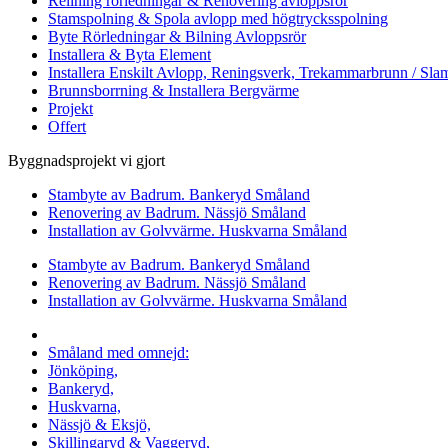
Relining rörledningar & Renovering avloppsrör
Stamspolning & Spola avlopp med högtrycksspolning
Byte Rörledningar & Bilning Avloppsrör
Installera & Byta Element
Installera Enskilt Avlopp, Reningsverk, Trekammarbrunn / Slam
Brunnsborrning & Installera Bergvärme
Projekt
Offert
Byggnadsprojekt vi gjort
Stambyte av Badrum. Bankeryd Småland
Renovering av Badrum. Nässjö Småland
Installation av Golvvärme. Huskvarna Småland
Stambyte av Badrum. Bankeryd Småland
Renovering av Badrum. Nässjö Småland
Installation av Golvvärme. Huskvarna Småland
Vi utför arbeten i hela
Småland med omnejd:
Jönköping,
Bankeryd,
Huskvarna,
Nässjö & Eksjö,
Skillingaryd & Vaggeryd,