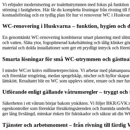
Vi erbjuder modernisering av toalettutrymmen med fokus på funktion oc
störning i fastigheten. Här får du kompletta lösningar från rivning til
kostnadsförslag och en tydlig plan för hur vi renoverar WC i Huskvarna 
WC-renovering i Huskvarna – funktion, hygien och d
En genomtänkt WC-renovering kombinerar smart planering med slitstarka
och vatten. Släta ytor, fogoptimerad kakelsättning och tålig klinker gör
material och dolda installationer som ger ett prydligt intryck och före
Smarta lösningar för små WC-utrymmen och gästtoal
I mindre WC:er krävs millimeterprecision. Vi arbetar med platsanpass
och förenklar rengöring, medan spegelskåp, nischer och hyllor skapar
lättskött. Resultatet blir en WC som upplevs större, renare och mer fu
Utförande enligt gällande våtrumsregler – tryggt och
Säkerheten i ett våtrum börjar bakom ytskikten. Vi följer BKR/GVK:s 
egenkontroller som förenklar försäkringsärenden och framtida underhål
ger lång livslängd, minskar risken för fuktskador och säkrar att din WC
Tjänster och arbetsmoment – från rivning till färdig