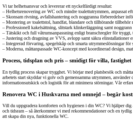
Vi tar helhetsansvar och levererar ett nyckelfärdigt resultat:
– Helhetsrenovering av WC och mindre toalettutrymmen, anpassat eft
– Skonsam rivning, avfallshantering och noggranna förberedelser inför
– Montering av toalettstol, handfat, blandare och tillhörande tillbehö
– Professionell kakelsättning, slitstark klinkerläggning samt noggrann
– Tätskikt och full våtrumsanpassning enligt branschregler för tryggt, tä
– Justering och dragning av VVS, avlopp samt säkra elinstallationer e
– Integrerad förvaring, spegelskåp och smarta utrymmeslösningar fö
– Moderna, måttanpassade WC-koncept med koordinerad design, mate
Process, tidsplan och pris – smidigt för villa, fastigh
En tydlig process skapar trygghet. Vi börjar med platsbesök och måtta
arbetets start skyddar vi golv och gemensamma utrymmen, använder da
informationsutskick och logistik för att minimera störningar. Vår erfa
Renovera WC i Huskvarna med omnejd – begär kost
Vill du uppgradera komforten och hygienen i din WC? Vi hjälper dig att 
och tidsram – så återkommer vi med rekommendationer och en tydlig o
att skapa din nya, funktionella WC.