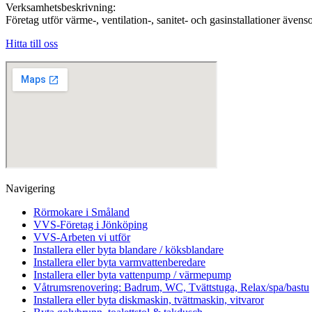
Verksamhetsbeskrivning:
Företag utför värme-, ventilation-, sanitet- och gasinstallationer äv
Hitta till oss
Navigering
Rörmokare i Småland
VVS-Företag i Jönköping
VVS-Arbeten vi utför
Installera eller byta blandare / köksblandare
Installera eller byta varmvattenberedare
Installera eller byta vattenpump / värmepump
Våtrumsrenovering: Badrum, WC, Tvättstuga, Relax/spa/bastu
Installera eller byta diskmaskin, tvättmaskin, vitvaror