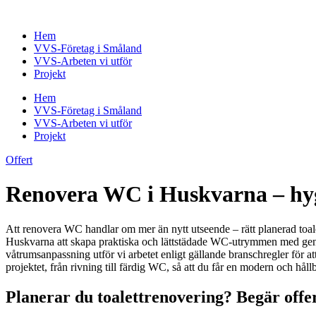
Skip
to
Hem
content
VVS-Företag i Småland
VVS-Arbeten vi utför
Projekt
Hem
VVS-Företag i Småland
VVS-Arbeten vi utför
Projekt
Offert
Renovera WC i Huskvarna – hygi
Att renovera WC handlar om mer än nytt utseende – rätt planerad toalet
Huskvarna att skapa praktiska och lättstädade WC-utrymmen med genomtä
våtrumsanpassning utför vi arbetet enligt gällande branschregler för att 
projektet, från rivning till färdig WC, så att du får en modern och hål
Planerar du toalettrenovering? Begär off