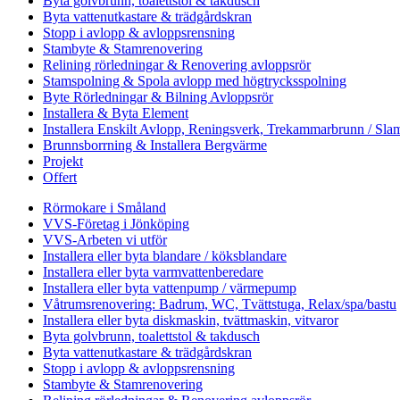
Byta golvbrunn, toalettstol & takdusch
Byta vattenutkastare & trädgårdskran
Stopp i avlopp & avloppsrensning
Stambyte & Stamrenovering
Relining rörledningar & Renovering avloppsrör
Stamspolning & Spola avlopp med högtrycksspolning
Byte Rörledningar & Bilning Avloppsrör
Installera & Byta Element
Installera Enskilt Avlopp, Reningsverk, Trekammarbrunn / Slam
Brunnsborrning & Installera Bergvärme
Projekt
Offert
Rörmokare i Småland
VVS-Företag i Jönköping
VVS-Arbeten vi utför
Installera eller byta blandare / köksblandare
Installera eller byta varmvattenberedare
Installera eller byta vattenpump / värmepump
Våtrumsrenovering: Badrum, WC, Tvättstuga, Relax/spa/bastu
Installera eller byta diskmaskin, tvättmaskin, vitvaror
Byta golvbrunn, toalettstol & takdusch
Byta vattenutkastare & trädgårdskran
Stopp i avlopp & avloppsrensning
Stambyte & Stamrenovering