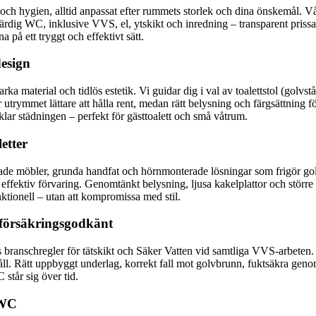
h hygien, alltid anpassat efter rummets storlek och dina önskemål. Vår
l färdig WC, inklusive VVS, el, ytskikt och inredning – transparent priss
på ett tryggt och effektivt sätt.
esign
 material och tidlös estetik. Vi guidar dig i val av toalettstol (golvs
 utrymmet lättare att hålla rent, medan rätt belysning och färgsättning f
nklar städningen – perfekt för gästtoalett och små våtrum.
etter
ade möbler, grunda handfat och hörnmonterade lösningar som frigör gol
 effektiv förvaring. Genomtänkt belysning, ljusa kakelplattor och störr
nktionell – utan att kompromissa med stil.
 försäkringsgodkänt
branschregler för tätskikt och Säker Vatten vid samtliga VVS-arbeten.
l. Rätt uppbyggt underlag, korrekt fall mot golvbrunn, fuktsäkra genomf
 står sig över tid.
 WC