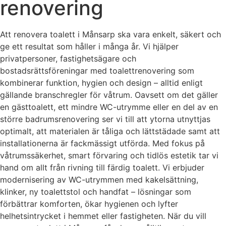
renovering
Att renovera toalett i Månsarp ska vara enkelt, säkert och
ge ett resultat som håller i många år. Vi hjälper
privatpersoner, fastighetsägare och
bostadsrättsföreningar med toalettrenovering som
kombinerar funktion, hygien och design – alltid enligt
gällande branschregler för våtrum. Oavsett om det gäller
en gästtoalett, ett mindre WC-utrymme eller en del av en
större badrumsrenovering ser vi till att ytorna utnyttjas
optimalt, att materialen är tåliga och lättstädade samt att
installationerna är fackmässigt utförda. Med fokus på
våtrumssäkerhet, smart förvaring och tidlös estetik tar vi
hand om allt från rivning till färdig toalett. Vi erbjuder
modernisering av WC-utrymmen med kakelsättning,
klinker, ny toalettstol och handfat – lösningar som
förbättrar komforten, ökar hygienen och lyfter
helhetsintrycket i hemmet eller fastigheten. När du vill