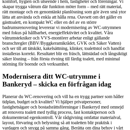
komfort, hygien och utseende i hem, fastigheter och föreningar. Vi
skapar trygga våtrum där funktion möter form – med rätt material,
rätt montage och en genomtänkt planlösning som gör även små ytor
lätta att använda och enkla att hålla rena. Oavsett om det gäller en
gästtoalett, en kompakt WC eller en del av en större
badrumsrenovering levererar vi modernisering av WC‑utrymmen
med fokus på hållbarhet, energieffektivitet och kvalitet. Våra
våtrumstekniker och VVS‑montörer arbetar enligt gällande
branschregler (BBV/Byggkeramikrådet, GVK och Säker Vatten)
och ser till att tätskikt, kakelsättning, klinker, toalettstol och handfat
installeras korrekt. Resultatet blir en fräsch, lättstädad och långsiktigt
säker lösning – från första rivning till färdig toalett, med minimal
störning för boende och verksamhet.
Modernisera ditt WC‑utrymme i
Bankeryd – skicka en förfrågan idag
Planerar du WC‑renovering och vill ha en trygg partner som håller
tidplan, budget och kvalitet? Vi hjälper privatpersoner,
fastighetsägare och bostadsrättsföreningar i Bankeryd med omnejd
att renovera toalett med tydlig process, fast kontaktperson och
dokumenterad egenkontroll. Vår rådgivning omfattar materialval,
layout, förvaring och belysning så att toaletten blir praktisk i
vardagen och snygg på samma gång. Berätta om dina behov i vårt