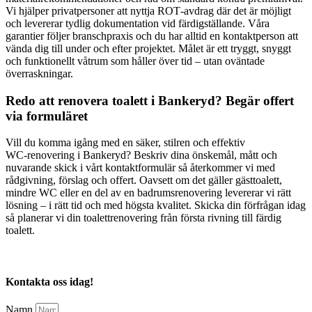
Vi hjälper privatpersoner att nyttja ROT‑avdrag där det är möjligt
och levererar tydlig dokumentation vid färdigställande. Våra
garantier följer branschpraxis och du har alltid en kontaktperson att
vända dig till under och efter projektet. Målet är ett tryggt, snyggt
och funktionellt våtrum som håller över tid – utan oväntade
överraskningar.
Redo att renovera toalett i Bankeryd? Begär offert
via formuläret
Vill du komma igång med en säker, stilren och effektiv
WC‑renovering i Bankeryd? Beskriv dina önskemål, mått och
nuvarande skick i vårt kontaktformulär så återkommer vi med
rådgivning, förslag och offert. Oavsett om det gäller gästtoalett,
mindre WC eller en del av en badrumsrenovering levererar vi rätt
lösning – i rätt tid och med högsta kvalitet. Skicka din förfrågan idag
så planerar vi din toalettrenovering från första rivning till färdig
toalett.
Kontakta oss idag!
Namn