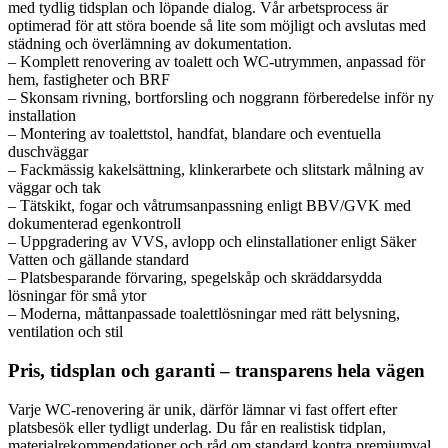
med tydlig tidsplan och löpande dialog. Vår arbetsprocess är
optimerad för att störa boende så lite som möjligt och avslutas med
städning och överlämning av dokumentation.
– Komplett renovering av toalett och WC‑utrymmen, anpassad för
hem, fastigheter och BRF
– Skonsam rivning, bortforsling och noggrann förberedelse inför ny
installation
– Montering av toalettstol, handfat, blandare och eventuella
duschväggar
– Fackmässig kakelsättning, klinkerarbete och slitstark målning av
väggar och tak
– Tätskikt, fogar och våtrumsanpassning enligt BBV/GVK med
dokumenterad egenkontroll
– Uppgradering av VVS, avlopp och elinstallationer enligt Säker
Vatten och gällande standard
– Platsbesparande förvaring, spegelskåp och skräddarsydda
lösningar för små ytor
– Moderna, måttanpassade toalettlösningar med rätt belysning,
ventilation och stil
Pris, tidsplan och garanti – transparens hela vägen
Varje WC‑renovering är unik, därför lämnar vi fast offert efter
platsbesök eller tydligt underlag. Du får en realistisk tidplan,
materialrekommendationer och råd om standard kontra premiumval.