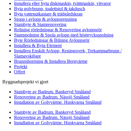
Installera eller byta diskmaskin, tvättmaskin, vitvaror
Byta golvbrunn, toalettstol & takdusch
Byta vattenutkastare & trädgårdskran
Stopp i avlopp & avloppsrensning
Stambyte & Stamrenovering
Relining rörledningar & Renovering avloppsrör
Stamspolning & Spola avlopp med högtrycksspolning
Byte Rörledningar & Bilning Avloppsrör
Installera & Byta Element
Installera Enskilt Avlopp, Reningsverk, Trekammarbrunn /
Slamavskiljare
Brunnsborrning & Installera Bergvärme
Projekt
Offert
Byggnadsprojekt vi gjort
Stambyte av Badrum. Bankeryd Småland
Renovering av Badrum. Nässjö Småland
Installation av Golvvärme. Huskvarna Småland
Stambyte av Badrum. Bankeryd Småland
Renovering av Badrum. Nässjö Småland
Installation av Golvvärme. Huskvarna Småland