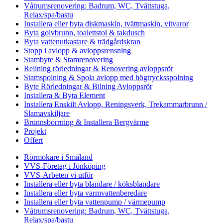
Våtrumsrenovering: Badrum, WC, Tvättstuga,
Relax/spa/bastu
Installera eller byta diskmaskin, tvättmaskin, vitvaror
Byta golvbrunn, toalettstol & takdusch
Byta vattenutkastare & trädgårdskran
Stopp i avlopp & avloppsrensning
Stambyte & Stamrenovering
Relining rörledningar & Renovering avloppsrör
Stamspolning & Spola avlopp med högtrycksspolning
Byte Rörledningar & Bilning Avloppsrör
Installera & Byta Element
Installera Enskilt Avlopp, Reningsverk, Trekammarbrunn /
Slamavskiljare
Brunnsborrning & Installera Bergvärme
Projekt
Offert
Rörmokare i Småland
VVS-Företag i Jönköping
VVS-Arbeten vi utför
Installera eller byta blandare / köksblandare
Installera eller byta varmvattenberedare
Installera eller byta vattenpump / värmepump
Våtrumsrenovering: Badrum, WC, Tvättstuga,
Relax/spa/bastu