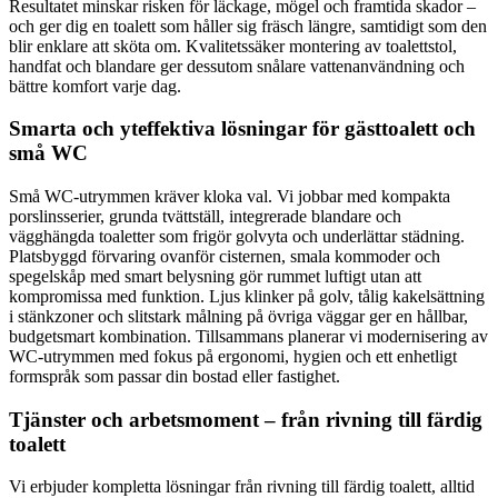
Resultatet minskar risken för läckage, mögel och framtida skador –
och ger dig en toalett som håller sig fräsch längre, samtidigt som den
blir enklare att sköta om. Kvalitetssäker montering av toalettstol,
handfat och blandare ger dessutom snålare vattenanvändning och
bättre komfort varje dag.
Smarta och yteffektiva lösningar för gästtoalett och
små WC
Små WC‑utrymmen kräver kloka val. Vi jobbar med kompakta
porslinsserier, grunda tvättställ, integrerade blandare och
vägghängda toaletter som frigör golvyta och underlättar städning.
Platsbyggd förvaring ovanför cisternen, smala kommoder och
spegelskåp med smart belysning gör rummet luftigt utan att
kompromissa med funktion. Ljus klinker på golv, tålig kakelsättning
i stänkzoner och slitstark målning på övriga väggar ger en hållbar,
budgetsmart kombination. Tillsammans planerar vi modernisering av
WC‑utrymmen med fokus på ergonomi, hygien och ett enhetligt
formspråk som passar din bostad eller fastighet.
Tjänster och arbetsmoment – från rivning till färdig
toalett
Vi erbjuder kompletta lösningar från rivning till färdig toalett, alltid