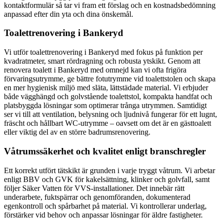
kontaktformulär så tar vi fram ett förslag och en kostnadsbedömning
anpassad efter din yta och dina önskemål.
Toalettrenovering i Bankeryd
Vi utför toalettrenovering i Bankeryd med fokus på funktion per
kvadratmeter, smart rördragning och robusta ytskikt. Genom att
renovera toalett i Bankeryd med omnejd kan vi ofta frigöra
förvaringsutrymme, ge bättre fotutrymme vid toalettstolen och skapa
en mer hygienisk miljö med släta, lättstädade material. Vi erbjuder
både vägghängd och golvstående toalettstol, kompakta handfat och
platsbyggda lösningar som optimerar trånga utrymmen. Samtidigt
ser vi till att ventilation, belysning och ljudnivå fungerar för ett lugnt,
fräscht och hållbart WC‑utrymme – oavsett om det är en gästtoalett
eller viktig del av en större badrumsrenovering.
Våtrumssäkerhet och kvalitet enligt branschregler
Ett korrekt utfört tätskikt är grunden i varje tryggt våtrum. Vi arbetar
enligt BBV och GVK för kakelsättning, klinker och golvfall, samt
följer Säker Vatten för VVS‑installationer. Det innebär rätt
underarbete, fuktspärrar och genomföranden, dokumenterad
egenkontroll och spårbarhet på material. Vi kontrollerar underlag,
förstärker vid behov och anpassar lösningar för äldre fastigheter.