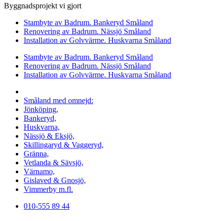
Byggnadsprojekt vi gjort
Stambyte av Badrum. Bankeryd Småland
Renovering av Badrum. Nässjö Småland
Installation av Golvvärme. Huskvarna Småland
Stambyte av Badrum. Bankeryd Småland
Renovering av Badrum. Nässjö Småland
Installation av Golvvärme. Huskvarna Småland
Vi utför arbeten i hela
Småland med omnejd:
Jönköping,
Bankeryd,
Huskvarna,
Nässjö & Eksjö,
Skillingaryd & Vaggeryd,
Gränna,
Vetlanda & Sävsjö,
Värnamo,
Gislaved & Gnosjö,
Vimmerby m.fl.
010-555 89 44