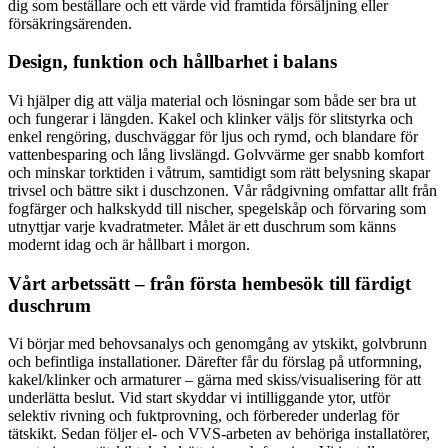
dig som beställare och ett värde vid framtida försäljning eller
försäkringsärenden.
Design, funktion och hållbarhet i balans
Vi hjälper dig att välja material och lösningar som både ser bra ut
och fungerar i längden. Kakel och klinker väljs för slitstyrka och
enkel rengöring, duschväggar för ljus och rymd, och blandare för
vattenbesparing och lång livslängd. Golvvärme ger snabb komfort
och minskar torktiden i våtrum, samtidigt som rätt belysning skapar
trivsel och bättre sikt i duschzonen. Vår rådgivning omfattar allt från
fogfärger och halkskydd till nischer, spegelskåp och förvaring som
utnyttjar varje kvadratmeter. Målet är ett duschrum som känns
modernt idag och är hållbart i morgon.
Vårt arbetssätt – från första hembesök till färdigt
duschrum
Vi börjar med behovsanalys och genomgång av ytskikt, golvbrunn
och befintliga installationer. Därefter får du förslag på utformning,
kakel/klinker och armaturer – gärna med skiss/visualisering för att
underlätta beslut. Vid start skyddar vi intilliggande ytor, utför
selektiv rivning och fuktprovning, och förbereder underlag för
tätskikt. Sedan följer el- och VVS-arbeten av behöriga installatörer,