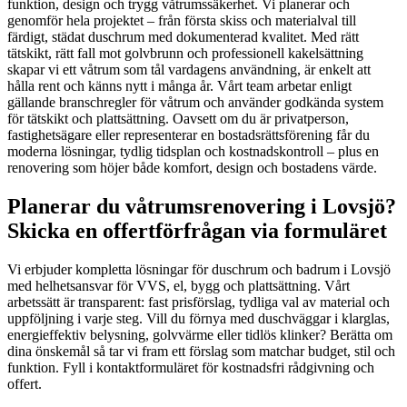
funktion, design och trygg våtrumssäkerhet. Vi planerar och
genomför hela projektet – från första skiss och materialval till
färdigt, städat duschrum med dokumenterad kvalitet. Med rätt
tätskikt, rätt fall mot golvbrunn och professionell kakelsättning
skapar vi ett våtrum som tål vardagens användning, är enkelt att
hålla rent och känns nytt i många år. Vårt team arbetar enligt
gällande branschregler för våtrum och använder godkända system
för tätskikt och plattsättning. Oavsett om du är privatperson,
fastighetsägare eller representerar en bostadsrättsförening får du
moderna lösningar, tydlig tidsplan och kostnadskontroll – plus en
renovering som höjer både komfort, design och bostadens värde.
Planerar du våtrumsrenovering i Lovsjö?
Skicka en offertförfrågan via formuläret
Vi erbjuder kompletta lösningar för duschrum och badrum i Lovsjö
med helhetsansvar för VVS, el, bygg och plattsättning. Vårt
arbetssätt är transparent: fast prisförslag, tydliga val av material och
uppföljning i varje steg. Vill du förnya med duschväggar i klarglas,
energieffektiv belysning, golvvärme eller tidlös klinker? Berätta om
dina önskemål så tar vi fram ett förslag som matchar budget, stil och
funktion. Fyll i kontaktformuläret för kostnadsfri rådgivning och
offert.