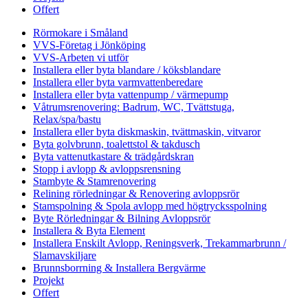
Offert
Rörmokare i Småland
VVS-Företag i Jönköping
VVS-Arbeten vi utför
Installera eller byta blandare / köksblandare
Installera eller byta varmvattenberedare
Installera eller byta vattenpump / värmepump
Våtrumsrenovering: Badrum, WC, Tvättstuga,
Relax/spa/bastu
Installera eller byta diskmaskin, tvättmaskin, vitvaror
Byta golvbrunn, toalettstol & takdusch
Byta vattenutkastare & trädgårdskran
Stopp i avlopp & avloppsrensning
Stambyte & Stamrenovering
Relining rörledningar & Renovering avloppsrör
Stamspolning & Spola avlopp med högtrycksspolning
Byte Rörledningar & Bilning Avloppsrör
Installera & Byta Element
Installera Enskilt Avlopp, Reningsverk, Trekammarbrunn /
Slamavskiljare
Brunnsborrning & Installera Bergvärme
Projekt
Offert