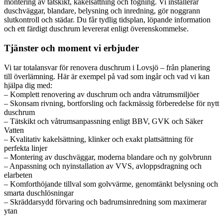
montering av tätskikt, kakelsättning och fogning. Vi installerar
duschväggar, blandare, belysning och inredning, gör noggrann
slutkontroll och städar. Du får tydlig tidsplan, löpande information
och ett färdigt duschrum levererat enligt överenskommelse.
Tjänster och moment vi erbjuder
Vi tar totalansvar för renovera duschrum i Lovsjö – från planering
till överlämning. Här är exempel på vad som ingår och vad vi kan
hjälpa dig med:
– Komplett renovering av duschrum och andra våtrumsmiljöer
– Skonsam rivning, bortforsling och fackmässig förberedelse för nytt
duschrum
– Tätskikt och våtrumsanpassning enligt BBV, GVK och Säker
Vatten
– Kvalitativ kakelsättning, klinker och exakt plattsättning för
perfekta linjer
– Montering av duschväggar, moderna blandare och ny golvbrunn
– Anpassning och nyinstallation av VVS, avloppsdragning och
elarbeten
– Komforthöjande tillval som golvvärme, genomtänkt belysning och
smarta duschlösningar
– Skräddarsydd förvaring och badrumsinredning som maximerar
ytan