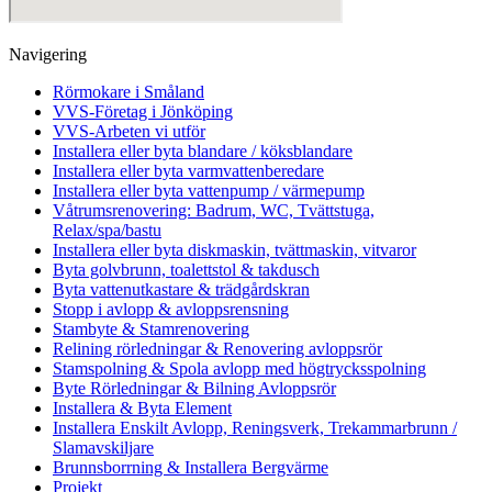
Navigering
Rörmokare i Småland
VVS-Företag i Jönköping
VVS-Arbeten vi utför
Installera eller byta blandare / köksblandare
Installera eller byta varmvattenberedare
Installera eller byta vattenpump / värmepump
Våtrumsrenovering: Badrum, WC, Tvättstuga,
Relax/spa/bastu
Installera eller byta diskmaskin, tvättmaskin, vitvaror
Byta golvbrunn, toalettstol & takdusch
Byta vattenutkastare & trädgårdskran
Stopp i avlopp & avloppsrensning
Stambyte & Stamrenovering
Relining rörledningar & Renovering avloppsrör
Stamspolning & Spola avlopp med högtrycksspolning
Byte Rörledningar & Bilning Avloppsrör
Installera & Byta Element
Installera Enskilt Avlopp, Reningsverk, Trekammarbrunn /
Slamavskiljare
Brunnsborrning & Installera Bergvärme
Projekt