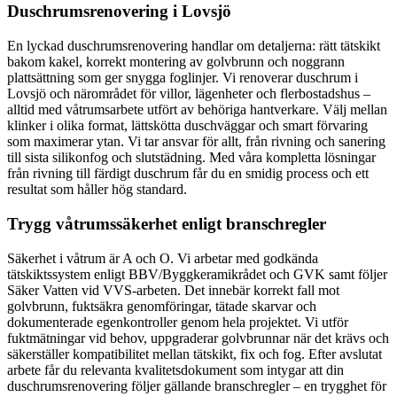
Duschrumsrenovering i Lovsjö
En lyckad duschrumsrenovering handlar om detaljerna: rätt tätskikt
bakom kakel, korrekt montering av golvbrunn och noggrann
plattsättning som ger snygga foglinjer. Vi renoverar duschrum i
Lovsjö och närområdet för villor, lägenheter och flerbostadshus –
alltid med våtrumsarbete utfört av behöriga hantverkare. Välj mellan
klinker i olika format, lättskötta duschväggar och smart förvaring
som maximerar ytan. Vi tar ansvar för allt, från rivning och sanering
till sista silikonfog och slutstädning. Med våra kompletta lösningar
från rivning till färdigt duschrum får du en smidig process och ett
resultat som håller hög standard.
Trygg våtrumssäkerhet enligt branschregler
Säkerhet i våtrum är A och O. Vi arbetar med godkända
tätskiktssystem enligt BBV/Byggkeramikrådet och GVK samt följer
Säker Vatten vid VVS-arbeten. Det innebär korrekt fall mot
golvbrunn, fuktsäkra genomföringar, tätade skarvar och
dokumenterade egenkontroller genom hela projektet. Vi utför
fuktmätningar vid behov, uppgraderar golvbrunnar när det krävs och
säkerställer kompatibilitet mellan tätskikt, fix och fog. Efter avslutat
arbete får du relevanta kvalitetsdokument som intygar att din
duschrumsrenovering följer gällande branschregler – en trygghet för