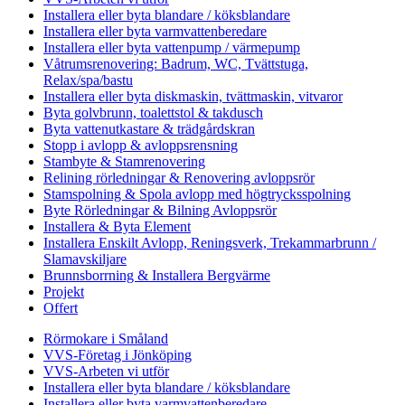
Installera eller byta blandare / köksblandare
Installera eller byta varmvattenberedare
Installera eller byta vattenpump / värmepump
Våtrumsrenovering: Badrum, WC, Tvättstuga,
Relax/spa/bastu
Installera eller byta diskmaskin, tvättmaskin, vitvaror
Byta golvbrunn, toalettstol & takdusch
Byta vattenutkastare & trädgårdskran
Stopp i avlopp & avloppsrensning
Stambyte & Stamrenovering
Relining rörledningar & Renovering avloppsrör
Stamspolning & Spola avlopp med högtrycksspolning
Byte Rörledningar & Bilning Avloppsrör
Installera & Byta Element
Installera Enskilt Avlopp, Reningsverk, Trekammarbrunn /
Slamavskiljare
Brunnsborrning & Installera Bergvärme
Projekt
Offert
Rörmokare i Småland
VVS-Företag i Jönköping
VVS-Arbeten vi utför
Installera eller byta blandare / köksblandare
Installera eller byta varmvattenberedare