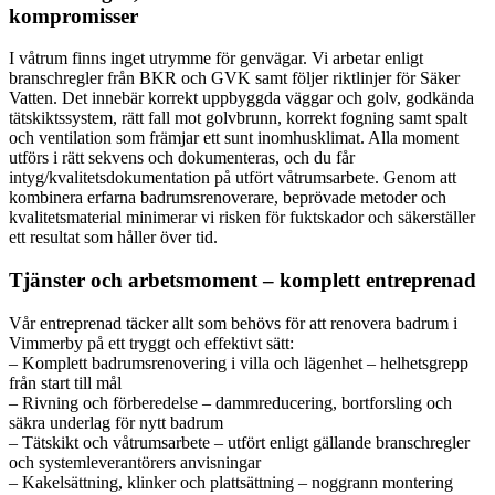
kompromisser
I våtrum finns inget utrymme för genvägar. Vi arbetar enligt
branschregler från BKR och GVK samt följer riktlinjer för Säker
Vatten. Det innebär korrekt uppbyggda väggar och golv, godkända
tätskiktssystem, rätt fall mot golvbrunn, korrekt fogning samt spalt
och ventilation som främjar ett sunt inomhusklimat. Alla moment
utförs i rätt sekvens och dokumenteras, och du får
intyg/kvalitetsdokumentation på utfört våtrumsarbete. Genom att
kombinera erfarna badrumsrenoverare, beprövade metoder och
kvalitetsmaterial minimerar vi risken för fuktskador och säkerställer
ett resultat som håller över tid.
Tjänster och arbetsmoment – komplett entreprenad
Vår entreprenad täcker allt som behövs för att renovera badrum i
Vimmerby på ett tryggt och effektivt sätt:
– Komplett badrumsrenovering i villa och lägenhet – helhetsgrepp
från start till mål
– Rivning och förberedelse – dammreducering, bortforsling och
säkra underlag för nytt badrum
– Tätskikt och våtrumsarbete – utfört enligt gällande branschregler
och systemleverantörers anvisningar
– Kakelsättning, klinker och plattsättning – noggrann montering