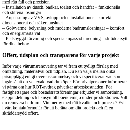
med rätt fall och precision
– Installation av dusch, badkar, toalett och handfat – funktionella
och stilrena lösningar
– Anpassning av VVS, avlopp och elinstallationer – korrekt
dimensionerat och säkert anslutet
– Golvvärme, belysning och moderna badrumslösningar – komfort
och energismarta val
– Platsbyggd förvaring och specialanpassad inredning – skräddarsytt
för dina behov
Offert, tidsplan och transparens för varje projekt
Inför varje våtrumsrenovering tar vi fram ett tydligt förslag med
omfattning, materialval och tidplan. Du kan välja mellan olika
prisupplägg enligt överenskommelse, och vi specificerar vad som
ingår så att du vet exakt vad du köper. För privatpersoner informerar
vi gärna om hur ROT-avdrag påverkar arbetskostnaden. För
fastighetsägare och bostadsrättsföreningar erbjuder vi samordning,
etappindelning och hänsyn till boendemiljö under produktionen. Vill
du renovera badrum i Vimmerby med rätt kvalitet och process? Fyll
i vårt kontaktformulär för att berätta om ditt projekt och få en
skräddarsydd offert.