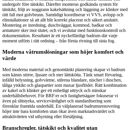
undergolv före tätskikt. Därefter monteras godkända system för
tätskikt, följt av noggrann kakelsättning och läggning av klinker med
rätt fall mot golvbrunn. Samtidigt koordinerar vi VVS, avlopp och
elinstallationer så att allt blir korrekt placerat och säkert anslutet.
Montering av inredning, duschväggar, kommod, badkar och
armaturer sker mot slutet, och vi avslutar med funktionskontroll och
dokumentation. Resultatet är ett nyckelfärdigt badrum där varje
moment utförts i rätt ordning – från första rivning till sista fog.
Moderna våtrumslösningar som höjer komfort och
värde
Med moderna material och genomtänkt planering skapar vi badrum
som känns större, ljusare och mer lättskötta. Tänk smart förvaring,
infälld belysning, golvvärme, stilrena blandare, nischer i duschen,
tåliga ytskikt och glaspartier som maxar ljusflödet. Rätt kombination
av kakel och klinker ger ett enhetligt uttryck och minskar
underhållsbehovet. För BRF:er och fastighetsägare fokuserar vi
även på slitstyrka, servicevänlighet och standardisering som
förenklar framtida underhåll. En välplanerad badrumsrenovering
höjer inte bara komforten utan ökar även marknadsvärdet och
attraktiviteten vid uthyrning eller försäljning.
Branschregler, tätskikt och kvalitet utan