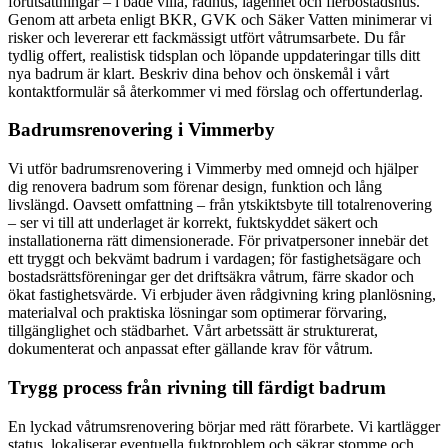
förutsättningar – i både villa, radhus, lägenhet och flerbostadshus.
Genom att arbeta enligt BKR, GVK och Säker Vatten minimerar vi
risker och levererar ett fackmässigt utfört våtrumsarbete. Du får
tydlig offert, realistisk tidsplan och löpande uppdateringar tills ditt
nya badrum är klart. Beskriv dina behov och önskemål i vårt
kontaktformulär så återkommer vi med förslag och offertunderlag.
Badrumsrenovering i Vimmerby
Vi utför badrumsrenovering i Vimmerby med omnejd och hjälper
dig renovera badrum som förenar design, funktion och lång
livslängd. Oavsett omfattning – från ytskiktsbyte till totalrenovering
– ser vi till att underlaget är korrekt, fuktskyddet säkert och
installationerna rätt dimensionerade. För privatpersoner innebär det
ett tryggt och bekvämt badrum i vardagen; för fastighetsägare och
bostadsrättsföreningar ger det driftsäkra våtrum, färre skador och
ökat fastighetsvärde. Vi erbjuder även rådgivning kring planlösning,
materialval och praktiska lösningar som optimerar förvaring,
tillgänglighet och städbarhet. Vårt arbetssätt är strukturerat,
dokumenterat och anpassat efter gällande krav för våtrum.
Trygg process från rivning till färdigt badrum
En lyckad våtrumsrenovering börjar med rätt förarbete. Vi kartlägger
status, lokaliserar eventuella fuktproblem och säkrar stomme och