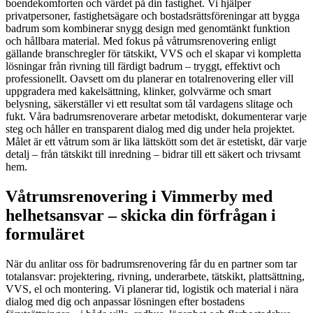
boendekomforten och värdet på din fastighet. Vi hjälper
privatpersoner, fastighetsägare och bostadsrättsföreningar att bygga
badrum som kombinerar snygg design med genomtänkt funktion
och hållbara material. Med fokus på våtrumsrenovering enligt
gällande branschregler för tätskikt, VVS och el skapar vi kompletta
lösningar från rivning till färdigt badrum – tryggt, effektivt och
professionellt. Oavsett om du planerar en totalrenovering eller vill
uppgradera med kakelsättning, klinker, golvvärme och smart
belysning, säkerställer vi ett resultat som tål vardagens slitage och
fukt. Våra badrumsrenoverare arbetar metodiskt, dokumenterar varje
steg och håller en transparent dialog med dig under hela projektet.
Målet är ett våtrum som är lika lättskött som det är estetiskt, där varje
detalj – från tätskikt till inredning – bidrar till ett säkert och trivsamt
hem.
Våtrumsrenovering i Vimmerby med
helhetsansvar – skicka din förfrågan i
formuläret
När du anlitar oss för badrumsrenovering får du en partner som tar
totalansvar: projektering, rivning, underarbete, tätskikt, plattsättning,
VVS, el och montering. Vi planerar tid, logistik och material i nära
dialog med dig och anpassar lösningen efter bostadens