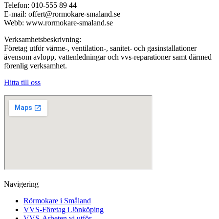
Telefon: 010-555 89 44
E-mail: offert@rormokare-smaland.se
Webb: www.rormokare-smaland.se
Verksamhetsbeskrivning:
Företag utför värme-, ventilation-, sanitet- och gasinstallationer
ävensom avlopp, vattenledningar och vvs-reparationer samt därmed
förenlig verksamhet.
Hitta till oss
Navigering
Rörmokare i Småland
VVS-Företag i Jönköping
VVS-Arbeten vi utför