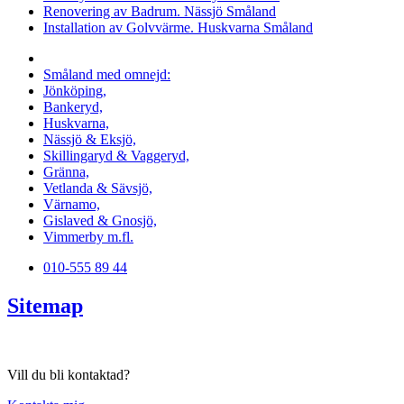
Renovering av Badrum. Nässjö Småland
Installation av Golvvärme. Huskvarna Småland
Vi utför arbeten i hela
Småland med omnejd:
Jönköping,
Bankeryd,
Huskvarna,
Nässjö & Eksjö,
Skillingaryd & Vaggeryd,
Gränna,
Vetlanda & Sävsjö,
Värnamo,
Gislaved & Gnosjö,
Vimmerby m.fl.
010-555 89 44
Sitemap
Vill du bli kontaktad?