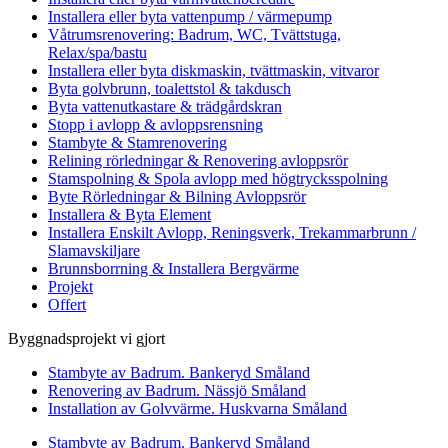
Installera eller byta vattenpump / värmepump
Våtrumsrenovering: Badrum, WC, Tvättstuga,
Relax/spa/bastu
Installera eller byta diskmaskin, tvättmaskin, vitvaror
Byta golvbrunn, toalettstol & takdusch
Byta vattenutkastare & trädgårdskran
Stopp i avlopp & avloppsrensning
Stambyte & Stamrenovering
Relining rörledningar & Renovering avloppsrör
Stamspolning & Spola avlopp med högtrycksspolning
Byte Rörledningar & Bilning Avloppsrör
Installera & Byta Element
Installera Enskilt Avlopp, Reningsverk, Trekammarbrunn /
Slamavskiljare
Brunnsborrning & Installera Bergvärme
Projekt
Offert
Byggnadsprojekt vi gjort
Stambyte av Badrum. Bankeryd Småland
Renovering av Badrum. Nässjö Småland
Installation av Golvvärme. Huskvarna Småland
Stambyte av Badrum. Bankeryd Småland