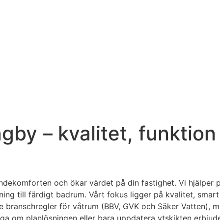
gby – kvalitet, funkti
dekomforten och ökar värdet på din fastighet. Vi hjälper p
vning till färdigt badrum. Vårt fokus ligger på kvalitet, s
ande branschregler för våtrum (BBV, GVK och Säker Vatten),
gga om planlösningen eller bara uppdatera ytskikten erbjud