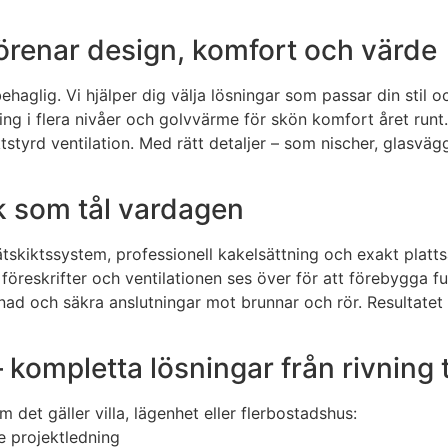
renar design, komfort och värde
glig. Vi hjälper dig välja lösningar som passar din stil oc
ning i flera nivåer och golvvärme för skön komfort året runt
 fuktstyrd ventilation. Med rätt detaljer – som nischer, gla
ik som tål vardagen
ätskiktssystem, professionell kakelsättning och exakt platt
öreskrifter och ventilationen ses över för att förebygga fukt
 och säkra anslutningar mot brunnar och rör. Resultatet 
kompletta lösningar från rivning t
det gäller villa, lägenhet eller flerbostadshus:
e projektledning