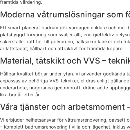
framtida värdering.
Moderna våtrumslösningar som fö
Ett smart planerat badrum gör vardagen enklare och mer beha
platsbyggd förvaring som sväljer allt, energieffektiv belys
säkerställer rätt fall till golvbrunn, halksäkra klinker och
är lättstädat, hållbart och attraktivt för framtida köpare.
Material, tätskikt och VVS – tekn
Hållbar kvalitet börjar under ytan. Vi använder godkända t
anpassas av behöriga VVS-tekniker, el dras enligt gällande f
underarbete, noggranna genombrott, dränerande uppbyggnad
lika bra år efter år.
Våra tjänster och arbetsmoment – 
Vi erbjuder helhetsansvar för våtrumsrenovering, oavsett om 
– Komplett badrumsrenovering i villa och lägenhet, inklusiv