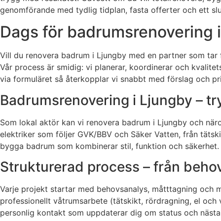
genomförande med tydlig tidplan, fasta offerter och ett slu
Dags för badrumsrenovering i
Vill du renovera badrum i Ljungby med en partner som tar f
Vår process är smidig: vi planerar, koordinerar och kvalitet
via formuläret så återkopplar vi snabbt med förslag och pri
Badrumsrenovering i Ljungby – try
Som lokal aktör kan vi renovera badrum i Ljungby och näro
elektriker som följer GVK/BBV och Säker Vatten, från tätskik
bygga badrum som kombinerar stil, funktion och säkerhet. V
Strukturerad process – från beho
Varje projekt startar med behovsanalys, måtttagning och mate
professionellt våtrumsarbete (tätskikt, rördragning, el och
personlig kontakt som uppdaterar dig om status och nästa 