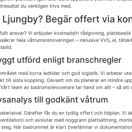
tresultat du verkligen trivs med.
 Ljungby? Begär offert via ko
ullt ansvar? Vi erbjuder kostnadsfri rådgivning, platsbesök
ssäkrar hela våtrumsrenoveringen – inklusive VVS, el, tätski
sbild.
ggt utförd enligt branschregler
mrådet med korta ledtider och god logistik. Vi arbetar ute
t till sista koppling. Oavsett om du planerar en mindre uppgr
årt team av badrumsrenoverare tar hand om allt – så att du
vsanalys till godkänt våtrum
rialval. Därefter får du en tydlig offert och tidplan. Vi sk
 ventilation) och avslutar med noggrann plattsättning, monte
steg. När badrummet är klart överlämnar vi dokumentation 