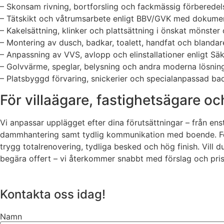
– Skonsam rivning, bortforsling och fackmässig förberedel
– Tätskikt och våtrumsarbete enligt BBV/GVK med dokumen
– Kakelsättning, klinker och plattsättning i önskat mönster
– Montering av dusch, badkar, toalett, handfat och blandare
– Anpassning av VVS, avlopp och elinstallationer enligt Sä
– Golvvärme, speglar, belysning och andra moderna lösnin
– Platsbyggd förvaring, snickerier och specialanpassad b
För villaägare, fastighetsägare 
Vi anpassar upplägget efter dina förutsättningar – från enst
dammhantering samt tydlig kommunikation med boende. För 
trygg totalrenovering, tydliga besked och hög finish. Vill d
begära offert – vi återkommer snabbt med förslag och pris
Kontakta oss idag!
Namn