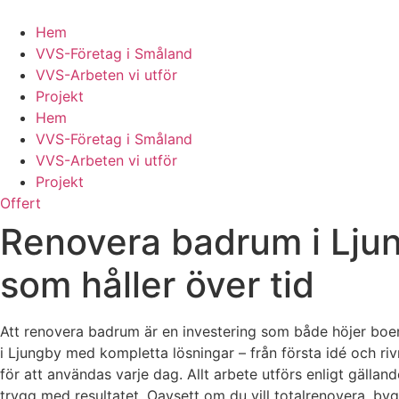
Skip
to
Hem
content
VVS-Företag i Småland
VVS-Arbeten vi utför
Projekt
Hem
VVS-Företag i Småland
VVS-Arbeten vi utför
Projekt
Offert
Renovera badrum i Ljun
som håller över tid
Att renovera badrum är en investering som både höjer boen
i Ljungby med kompletta lösningar – från första idé och ri
för att användas varje dag. Allt arbete utförs enligt gäll
trygg med resultatet. Oavsett om du vill totalrenovera, by