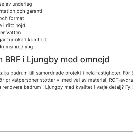
se av underlag
tation och garanti
 och format
 i rätt höjd
ker Vatten
gar för ökad komfort
adrumsinredning
och BRF i Ljungby med omnejd
aka badrum till samordnade projekt i hela fastigheter. För B
privatpersoner stöttar vi med val av material, ROT-avdra
u renovera badrum i Ljungby med kvalitet i varje detalj? Fyll
.