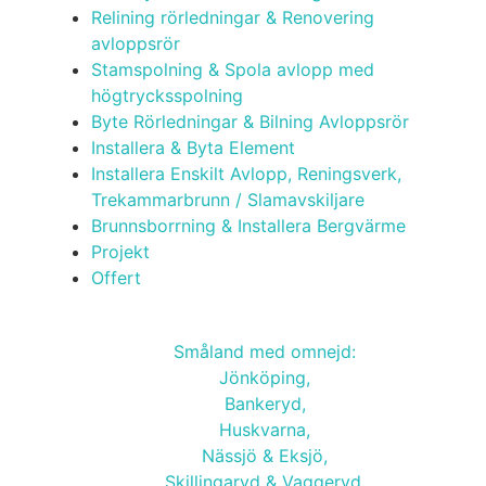
Relining rörledningar & Renovering
avloppsrör
Stamspolning & Spola avlopp med
högtrycksspolning
Byte Rörledningar & Bilning Avloppsrör
Installera & Byta Element
Installera Enskilt Avlopp, Reningsverk,
Trekammarbrunn / Slamavskiljare
Brunnsborrning & Installera Bergvärme
Projekt
Offert
Vi utför arbeten i hela
Småland med omnejd:
Jönköping,
Bankeryd,
Huskvarna,
Nässjö & Eksjö,
Skillingaryd & Vaggeryd,