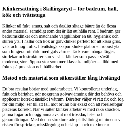
Klinkersättning i Skillingaryd – för badrum, hall,
kök och tvättstuga
Klinker tål fukt, smuts, salt och dagligt slitage bättre än de flesta
andra material, samtidigt som det är lätt att hålla rent. I badrum ger
badrumsklinker och matchande väggklinker en tät, hygienisk och
stilren yta. I hallar och kök är golvklinker perfekt för att klara grus,
väta och hög trafik. I tvättstuga skapar klinkerplattor en robust yta
som fungerar utmärkt med golvvärme. Tack vare många färger,
storlekar och strukturer kan vi sätta klinker som passar såväl
moderna, stora öppna ytor som mer klassiska miljöer – alltid med
fokus på precision och hållbarhet.
Metod och material som säkerställer lång livslängd
Ett bra resultat börjar med underarbetet. Vi kontrollerar underlag,
fukt och bärighet, gör noggrann golvavjämning där det behövs och
applicerar korrekt tätskikt i våtrum. Därefter väljer vi rätt fix och fog
för din miljö, ser till att fall mot brunn blir exakt och att rörelsefogar
placeras korrekt. När vi sätter klinker arbetar vi med raka sträckor,
jämna fogar och noggranna avslut mot trösklar, lister och
genomföringar. Med denna strukturerade plattsättning minimerar vi
risken för sprickor, missfärgning och släpp – och maximerar