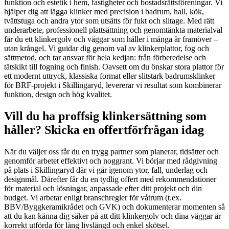
funktion och estetik i hem, fastigheter och bostadsrättsföreningar. Vi
hjälper dig att lägga klinker med precision i badrum, hall, kök,
tvättstuga och andra ytor som utsätts för fukt och slitage. Med rätt
underarbete, professionell plattsättning och genomtänkta materialval
får du ett klinkergolv och väggar som håller i många år framöver –
utan krångel. Vi guidar dig genom val av klinkerplattor, fog och
sättmetod, och tar ansvar för hela kedjan: från förberedelse och
tätskikt till fogning och finish. Oavsett om du önskar stora plattor för
ett modernt uttryck, klassiska format eller slitstark badrumsklinker
för BRF-projekt i Skillingaryd, levererar vi resultat som kombinerar
funktion, design och hög kvalitet.
Vill du ha proffsig klinkersättning som
håller? Skicka en offertförfrågan idag
När du väljer oss får du en trygg partner som planerar, tidsätter och
genomför arbetet effektivt och noggrant. Vi börjar med rådgivning
på plats i Skillingaryd där vi går igenom ytor, fall, underlag och
designmål. Därefter får du en tydlig offert med rekommendationer
för material och lösningar, anpassade efter ditt projekt och din
budget. Vi arbetar enligt branschregler för våtrum (t.ex.
BBV/Byggkeramikrådet och GVK) och dokumenterar momenten så
att du kan känna dig säker på att ditt klinkergolv och dina väggar är
korrekt utförda för lång livslängd och enkel skötsel.