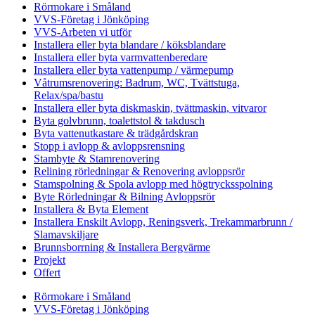
Rörmokare i Småland
VVS-Företag i Jönköping
VVS-Arbeten vi utför
Installera eller byta blandare / köksblandare
Installera eller byta varmvattenberedare
Installera eller byta vattenpump / värmepump
Våtrumsrenovering: Badrum, WC, Tvättstuga,
Relax/spa/bastu
Installera eller byta diskmaskin, tvättmaskin, vitvaror
Byta golvbrunn, toalettstol & takdusch
Byta vattenutkastare & trädgårdskran
Stopp i avlopp & avloppsrensning
Stambyte & Stamrenovering
Relining rörledningar & Renovering avloppsrör
Stamspolning & Spola avlopp med högtrycksspolning
Byte Rörledningar & Bilning Avloppsrör
Installera & Byta Element
Installera Enskilt Avlopp, Reningsverk, Trekammarbrunn /
Slamavskiljare
Brunnsborrning & Installera Bergvärme
Projekt
Offert
Rörmokare i Småland
VVS-Företag i Jönköping