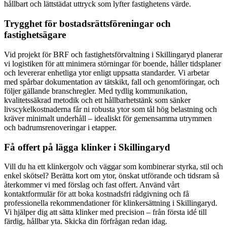
hållbart och lättstädat uttryck som lyfter fastighetens värde.
Trygghet för bostadsrättsföreningar och
fastighetsägare
Vid projekt för BRF och fastighetsförvaltning i Skillingaryd planerar
vi logistiken för att minimera störningar för boende, håller tidsplaner
och levererar enhetliga ytor enligt uppsatta standarder. Vi arbetar
med spårbar dokumentation av tätskikt, fall och genomföringar, och
följer gällande branschregler. Med tydlig kommunikation,
kvalitetssäkrad metodik och ett hållbarhetstänk som sänker
livscykelkostnaderna får ni robusta ytor som tål hög belastning och
kräver minimalt underhåll – idealiskt för gemensamma utrymmen
och badrumsrenoveringar i etapper.
Få offert på lägga klinker i Skillingaryd
Vill du ha ett klinkergolv och väggar som kombinerar styrka, stil och
enkel skötsel? Berätta kort om ytor, önskat utförande och tidsram så
återkommer vi med förslag och fast offert. Använd vårt
kontaktformulär för att boka kostnadsfri rådgivning och få
professionella rekommendationer för klinkersättning i Skillingaryd.
Vi hjälper dig att sätta klinker med precision – från första idé till
färdig, hållbar yta. Skicka din förfrågan redan idag.