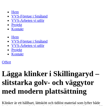
Skip
to
Hem
content
VVS-Företag i Småland
VVS-Arbeten vi utför
Projekt
Kontakt
Hem
VVS-Företag i Småland
VVS-Arbeten vi utför
Projekt
Kontakt
Offert
Lägga klinker i Skillingaryd –
slitstarka golv- och väggytor
med modern plattsättning
Klinker är ett hållbart, lättskött och tidlöst material som lyfter både