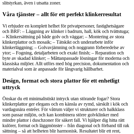
slitstyrkan, även i utsatta zoner.
Våra tjänster – allt för ett perfekt klinkerresultat
Vi erbjuder en komplett helhet för privatpersoner, fastighetsägare
och BRF: – Läggning av klinker i badrum, hall, kök och tvättstuga;
– Klinkersättning på både golv och väggar; – Montering av stora
klinkerplattor och mosaik; – Tätskikt och underarbete inför
klinkerläggning; – Golvavjämning och noggrann förberedelse av
ytor; – Fogning, detaljarbeten och exakt finish; – Reparation och
byte av skadad klinker; – Måttanpassade lösningar för moderna och
klassiska miljöer. Allt utförs med hög precision, dokumentation och
materialval som är anpassade för långvarig hållbarhet.
Design, format och stora plattor för ett enhetligt
uttryck
Önskar du ett minimalistiskt intryck utan störande fogar? Stora
klinkerplattor ger elegans och en känsla av rymd, särskilt i kök och
vardagsnära entréer. För våtrum väljer vi strukturer och halkklass
som passar miljön, och kan kombinera större golvklinker med
mindre plattor i duschzoner för säkert fall. Vi hjälper dig hitta rätt
kulörer, format och läggmönster – från diagonal och förband till rak
sättning – så att helheten blir harmonisk. Resultatet blir ett rent,