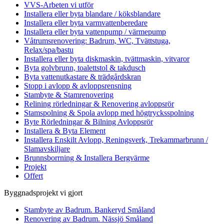
VVS-Arbeten vi utför
Installera eller byta blandare / köksblandare
Installera eller byta varmvattenberedare
Installera eller byta vattenpump / värmepump
Våtrumsrenovering: Badrum, WC, Tvättstuga,
Relax/spa/bastu
Installera eller byta diskmaskin, tvättmaskin, vitvaror
Byta golvbrunn, toalettstol & takdusch
Byta vattenutkastare & trädgårdskran
Stopp i avlopp & avloppsrensning
Stambyte & Stamrenovering
Relining rörledningar & Renovering avloppsrör
Stamspolning & Spola avlopp med högtrycksspolning
Byte Rörledningar & Bilning Avloppsrör
Installera & Byta Element
Installera Enskilt Avlopp, Reningsverk, Trekammarbrunn /
Slamavskiljare
Brunnsborrning & Installera Bergvärme
Projekt
Offert
Byggnadsprojekt vi gjort
Stambyte av Badrum. Bankeryd Småland
Renovering av Badrum. Nässjö Småland