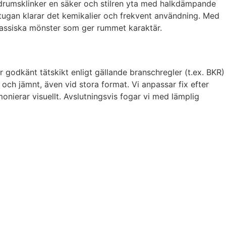
badrumsklinker en säker och stilren yta med halkdämpande
ttstugan klarar det kemikalier och frekvent användning. Med
 klassiska mönster som ger rummet karaktär.
ar godkänt tätskikt enligt gällande branschregler (t.ex. BKR)
 och jämnt, även vid stora format. Vi anpassar fix efter
monierar visuellt. Avslutningsvis fogar vi med lämplig