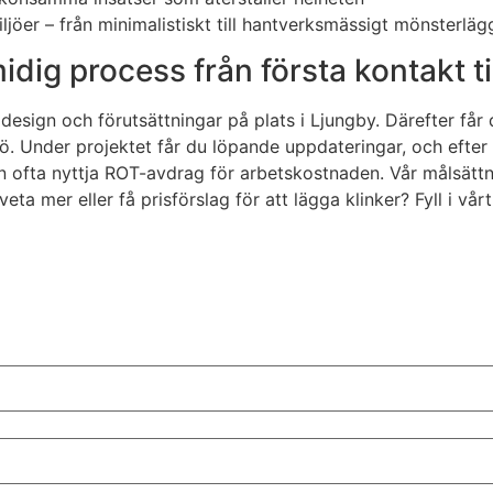
jöer – från minimalistiskt till hantverksmässigt mönsterläg
idig process från första kontakt til
esign och förutsättningar på plats i Ljungby. Därefter får 
ljö. Under projektet får du löpande uppdateringar, och e
n ofta nyttja ROT-avdrag för arbetskostnaden. Vår målsättni
du veta mer eller få prisförslag för att lägga klinker? Fyll 