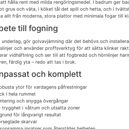
elt att hålla rent med milda rengöringsmedel. I badrum ger 
ot grus och väta, i köket tål det spill och hetta, och i tvä
pa allt från moderna, stora plattor med minimala fogar till
ete till fogning
ilt underlag, gör golvavjämning där det behövs och installer
slinjer och använder proffsverktyg för att sätta klinker rakt
erar vidhäftning och ser till att fogbredd och hörnlinjer har
n, färdig yta – redo att tas i bruk.
anpassat och komplett
robusta ytor för vardagens påfrestningar
yck i hela rummet
hantering och snygga övergångar
– trygghet i våtrum och utsatta zoner
rund för långvarigt resultat
förseglade skarvar
skonsamma insatser som återställer helheten