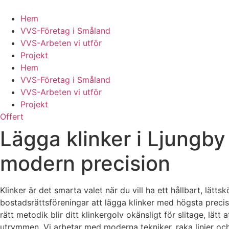
Skip
to
Hem
content
VVS-Företag i Småland
VVS-Arbeten vi utför
Projekt
Hem
VVS-Företag i Småland
VVS-Arbeten vi utför
Projekt
Offert
Lägga klinker i Ljungby
modern precision
Klinker är det smarta valet när du vill ha ett hållbart, lätt
bostadsrättsföreningar att lägga klinker med högsta precisi
rätt metodik blir ditt klinkergolv okänsligt för slitage, lät
utrymmen. Vi arbetar med moderna tekniker, raka linjer och 