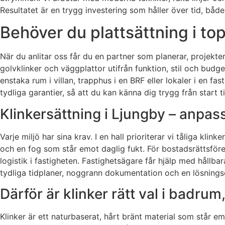
Resultatet är en trygg investering som håller över tid, både 
Behöver du plattsättning i top
När du anlitar oss får du en partner som planerar, projekter
golvklinker och väggplattor utifrån funktion, stil och budge
enstaka rum i villan, trapphus i en BRF eller lokaler i en fas
tydliga garantier, så att du kan känna dig trygg från start ti
Klinkersättning i Ljungby – anpas
Varje miljö har sina krav. I en hall prioriterar vi tåliga kli
och en fog som står emot daglig fukt. För bostadsrättsför
logistik i fastigheten. Fastighetsägare får hjälp med hållba
tydliga tidplaner, noggrann dokumentation och en lösningso
Därför är klinker rätt val i badrum
Klinker är ett naturbaserat, hårt bränt material som står em