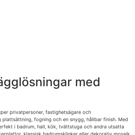
 vägglösningar med
jälper privatpersoner, fastighetsägare och
 plattsättning, fogning och en snygg, hållbar finish. Med
perfekt i badrum, hall, kök, tvättstuga och andra utsatta
erplattor, klassisk badrumsklinker eller dekorativ mosaik.