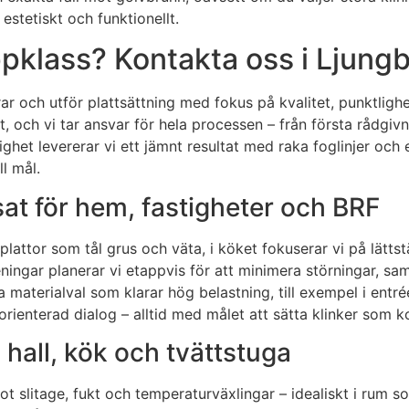
estetiskt och funktionellt.
pklass? Kontakta oss i Ljungby
ar och utför plattsättning med fokus på kvalitet, punktlighe
t, och vi tar ansvar för hela processen – från första rådgiv
tighet levererar vi ett jämnt resultat med raka foglinjer och 
ll mål.
sat för hem, fastigheter och BRF
nkerplattor som tål grus och väta, i köket fokuserar vi på lät
eningar planerar vi etappvis för att minimera störningar, 
ra materialval som klarar hög belastning, till exempel i entr
rienterad dialog – alltid med målet att sätta klinker som k
, hall, kök och tvättstuga
ot slitage, fukt och temperaturväxlingar – idealiskt i rum s