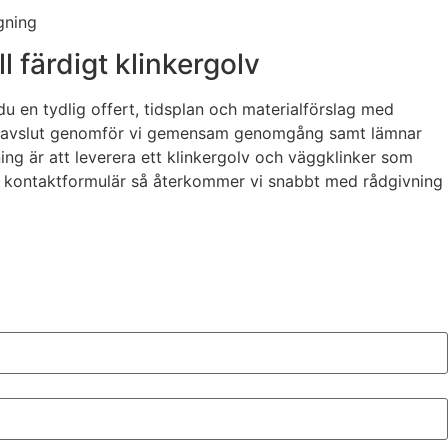
gning
l färdigt klinkergolv
du en tydlig offert, tidsplan och materialförslag med
fter avslut genomför vi gemensam genomgång samt lämnar
ng är att leverera ett klinkergolv och väggklinker som
i vårt kontaktformulär så återkommer vi snabbt med rådgivning