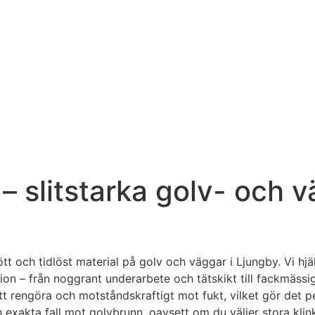
 – slitstarka golv- och
skött och tidlöst material på golv och väggar i Ljungby. Vi h
on – från noggrant underarbete och tätskikt till fackmässig
t att rengöra och motståndskraftigt mot fukt, vilket gör det 
exakta fall mot golvbrunn, oavsett om du väljer stora klink