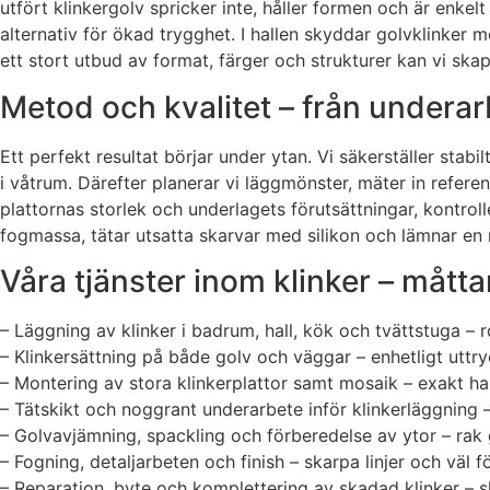
utfört klinkergolv spricker inte, håller formen och är enk
alternativ för ökad trygghet. I hallen skyddar golvklinker m
ett stort utbud av format, färger och strukturer kan vi ska
Metod och kvalitet – från underarb
Ett perfekt resultat börjar under ytan. Vi säkerställer stab
i våtrum. Därefter planerar vi läggmönster, mäter in referen
plattornas storlek och underlagets förutsättningar, kontroll
fogmassa, tätar utsatta skarvar med silikon och lämnar en re
Våra tjänster inom klinker – mått
– Läggning av klinker i badrum, hall, kök och tvättstuga – 
– Klinkersättning på både golv och väggar – enhetligt uttr
– Montering av stora klinkerplattor samt mosaik – exakt 
– Tätskikt och noggrant underarbete inför klinkerläggning 
– Golvavjämning, spackling och förberedelse av ytor – rak g
– Fogning, detaljarbeten och finish – skarpa linjer och väl 
– Reparation, byte och komplettering av skadad klinker – 