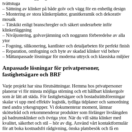
tvättstuga
– Sättning av klinker på både golv och vägg för en enhetlig design
– Montering av stora klinkerplattor, granitkeramik och dekorativ
mosaik
– Tätskikt enligt branschregler och säkert underarbete inför
klinkerläggning
– Nivåjustering, golvavjämning och noggrann förberedelse av alla
ytor
– Fogning, silikonering, kantlister och detaljarbeten för perfekt finish
– Reparation, omfogning och byte av skadad klinker vid behov
– Måttanpassade lösningar för moderna uttryck och klassiska miljöer
Anpassade lösningar för privatpersoner,
fastighetsägare och BRF
Varje projekt har sina förutsättningar. Hemma hos privatpersoner
planerar vi för minsta möjliga störning och ett hållbart klinkergolv
som är lätt att städa. För fastighetsägare och bostadsrättsföreningar
skalar vi upp med effektiv logistik, tydliga tidplaner och samordning
med andra yrkesgrupper. Vi dokumenterar moment, lämnar
skötselråd och rekommenderar produkter som förlänger livslängden
på badrumsklinker och övriga ytor. När du vill sätta klinker med
kvalitet, säkerhet och stil – hör av dig. Använd vårt kontaktformulär
för att boka kostnadsfri rådgivning, önska platsbesök och få en