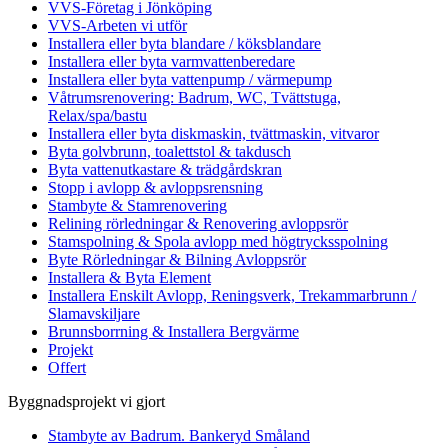
VVS-Företag i Jönköping
VVS-Arbeten vi utför
Installera eller byta blandare / köksblandare
Installera eller byta varmvattenberedare
Installera eller byta vattenpump / värmepump
Våtrumsrenovering: Badrum, WC, Tvättstuga,
Relax/spa/bastu
Installera eller byta diskmaskin, tvättmaskin, vitvaror
Byta golvbrunn, toalettstol & takdusch
Byta vattenutkastare & trädgårdskran
Stopp i avlopp & avloppsrensning
Stambyte & Stamrenovering
Relining rörledningar & Renovering avloppsrör
Stamspolning & Spola avlopp med högtrycksspolning
Byte Rörledningar & Bilning Avloppsrör
Installera & Byta Element
Installera Enskilt Avlopp, Reningsverk, Trekammarbrunn /
Slamavskiljare
Brunnsborrning & Installera Bergvärme
Projekt
Offert
Byggnadsprojekt vi gjort
Stambyte av Badrum. Bankeryd Småland