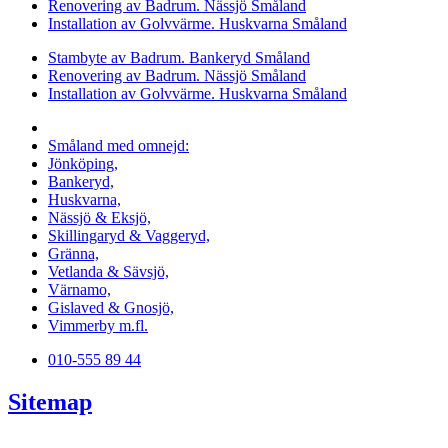
Renovering av Badrum. Nässjö Småland
Installation av Golvvärme. Huskvarna Småland
Stambyte av Badrum. Bankeryd Småland
Renovering av Badrum. Nässjö Småland
Installation av Golvvärme. Huskvarna Småland
Vi utför arbeten i hela
Småland med omnejd:
Jönköping,
Bankeryd,
Huskvarna,
Nässjö & Eksjö,
Skillingaryd & Vaggeryd,
Gränna,
Vetlanda & Sävsjö,
Värnamo,
Gislaved & Gnosjö,
Vimmerby m.fl.
010-555 89 44
Sitemap