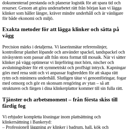
dokumenterad prestanda och planerar logistik för att spara tid och
resurser. Genom att göra underarbetet rätt från början kan vi lägga
klinker som håller längre, kräver mindre underhåll och är vänligare
för både ekonomi och miljö.
Exakta metoder för att lägga klinker och sätta på
vägg
Precision märks i detaljerna. Vi laserinmätar referenslinjer,
kontrollerar planhet löpande och använder spackel, tandspackel och
nivåsystem som passar allt från stora format till mosaik. När vi sätter
klinker på vägg optimerar vi linjeföring mot hörn, nischer och
avslutningslister för ett symmetriskt och proffsigt intryck. Kapningar
görs med rena snitt och vi anpassar fogbredden för att skapa rätt
rytm och minimera underhåll. Slutligen tätar vi genomföringar, fogar
med omsorg och gör en skonsam rengöring av ytan – så att
strukturen och färgen i dina klinkerplattor kommer till sin fulla rätt.
Tjänster och arbetsmoment – från första skiss till
färdig fog
Vi erbjuder kompletta lösningar inom plattsättning och
klinkersättning i Bankeryd:
– Professionell läggning av klinker i badrum, hall, kök och