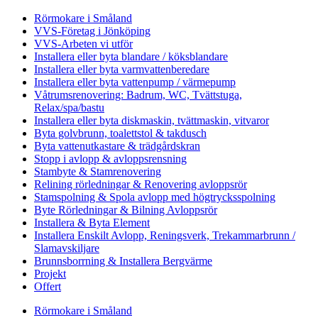
Rörmokare i Småland
VVS-Företag i Jönköping
VVS-Arbeten vi utför
Installera eller byta blandare / köksblandare
Installera eller byta varmvattenberedare
Installera eller byta vattenpump / värmepump
Våtrumsrenovering: Badrum, WC, Tvättstuga,
Relax/spa/bastu
Installera eller byta diskmaskin, tvättmaskin, vitvaror
Byta golvbrunn, toalettstol & takdusch
Byta vattenutkastare & trädgårdskran
Stopp i avlopp & avloppsrensning
Stambyte & Stamrenovering
Relining rörledningar & Renovering avloppsrör
Stamspolning & Spola avlopp med högtrycksspolning
Byte Rörledningar & Bilning Avloppsrör
Installera & Byta Element
Installera Enskilt Avlopp, Reningsverk, Trekammarbrunn /
Slamavskiljare
Brunnsborrning & Installera Bergvärme
Projekt
Offert
Rörmokare i Småland