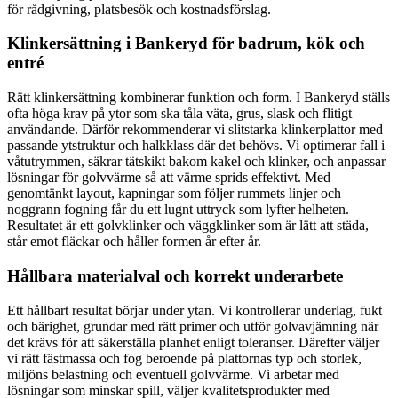
för rådgivning, platsbesök och kostnadsförslag.
Klinkersättning i Bankeryd för badrum, kök och
entré
Rätt klinkersättning kombinerar funktion och form. I Bankeryd ställs
ofta höga krav på ytor som ska tåla väta, grus, slask och flitigt
användande. Därför rekommenderar vi slitstarka klinkerplattor med
passande ytstruktur och halkklass där det behövs. Vi optimerar fall i
våtutrymmen, säkrar tätskikt bakom kakel och klinker, och anpassar
lösningar för golvvärme så att värme sprids effektivt. Med
genomtänkt layout, kapningar som följer rummets linjer och
noggrann fogning får du ett lugnt uttryck som lyfter helheten.
Resultatet är ett golvklinker och väggklinker som är lätt att städa,
står emot fläckar och håller formen år efter år.
Hållbara materialval och korrekt underarbete
Ett hållbart resultat börjar under ytan. Vi kontrollerar underlag, fukt
och bärighet, grundar med rätt primer och utför golvavjämning när
det krävs för att säkerställa planhet enligt toleranser. Därefter väljer
vi rätt fästmassa och fog beroende på plattornas typ och storlek,
miljöns belastning och eventuell golvvärme. Vi arbetar med
lösningar som minskar spill, väljer kvalitetsprodukter med