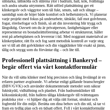
slitstarka, lättskötta och stilrena ytor i badrum, hall, kök, tvättstuga
och andra utsatta utrymmen. Rätt utförd plattsättning ger ett
klinkergolv och väggytor som tål fukt, smuts, salt och slitage –
samtidigt som de höjer både komfort och helhetsintryck. Vi planerar
varje projekt med fokus på underarbete, tätskikt, fall mot golvbrunn,
fogar, rörelsefogar och finish, så att din investering blir trygg och
långsiktig. Oavsett om du är privatperson, fastighetsägare eller
representerar en bostadsrättsförening arbetar vi strukturerat, håller
rent på arbetsplatsen och levererar i tid. Med noggrant materialval av
klinkerplattor, rätt fix och fog samt metodisk kontroll av varje steg
ser vi till att ditt golvklinker och din väggklinker blir exakt så jämn,
tålig och snygg som du förväntar dig – och lite till.
Professionell plattsättning i Bankeryd –
begär offert via vårt kontaktformulär
När du vill sätta klinker med hög precision och lång livslängd är en
erfaren partner avgörande. Vi arbetar enligt gällande branschregler
(BBV/GVK) och använder dokumenterade metoder som säkrar
fuktskydd, vidhäftning och planhet. Från badrumsklinker till
köksstänkskydd, från hallens tåliga klinkergolv till tvättstugans
praktiska ytor – vi hjälper dig att välja rätt format, struktur och
fogbredd för din miljö. Berätta om dina behov och din stil, så tar vi
fram en tydlig plan och en tidsatt offert. Fyll i vårt kontaktformulär