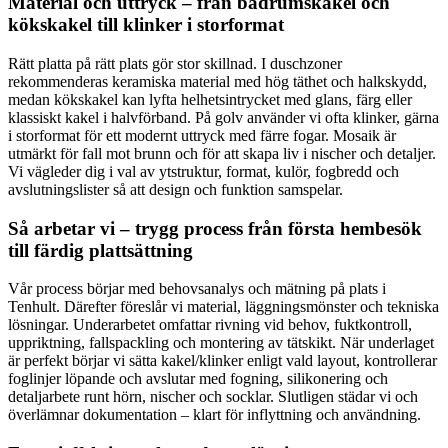
Material och uttryck – från badrumskakel och
kökskakel till klinker i storformat
Rätt platta på rätt plats gör stor skillnad. I duschzoner
rekommenderas keramiska material med hög täthet och halkskydd,
medan kökskakel kan lyfta helhetsintrycket med glans, färg eller
klassiskt kakel i halvförband. På golv använder vi ofta klinker, gärna
i storformat för ett modernt uttryck med färre fogar. Mosaik är
utmärkt för fall mot brunn och för att skapa liv i nischer och detaljer.
Vi vägleder dig i val av ytstruktur, format, kulör, fogbredd och
avslutningslister så att design och funktion samspelar.
Så arbetar vi – trygg process från första hembesök
till färdig plattsättning
Vår process börjar med behovsanalys och mätning på plats i
Tenhult. Därefter föreslår vi material, läggningsmönster och tekniska
lösningar. Underarbetet omfattar rivning vid behov, fuktkontroll,
uppriktning, fallspackling och montering av tätskikt. När underlaget
är perfekt börjar vi sätta kakel/klinker enligt vald layout, kontrollerar
foglinjer löpande och avslutar med fogning, silikonering och
detaljarbete runt hörn, nischer och socklar. Slutligen städar vi och
överlämnar dokumentation – klart för inflyttning och användning.