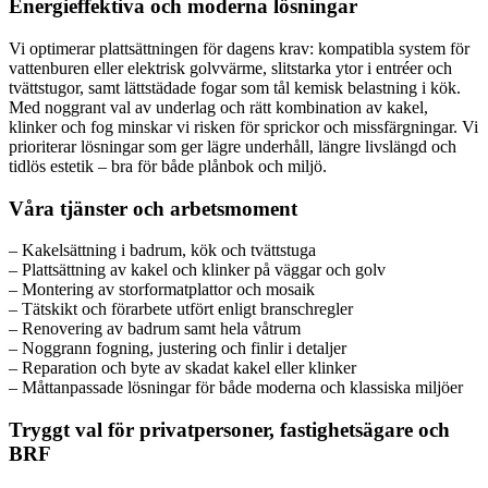
Energieffektiva och moderna lösningar
Vi optimerar plattsättningen för dagens krav: kompatibla system för
vattenburen eller elektrisk golvvärme, slitstarka ytor i entréer och
tvättstugor, samt lättstädade fogar som tål kemisk belastning i kök.
Med noggrant val av underlag och rätt kombination av kakel,
klinker och fog minskar vi risken för sprickor och missfärgningar. Vi
prioriterar lösningar som ger lägre underhåll, längre livslängd och
tidlös estetik – bra för både plånbok och miljö.
Våra tjänster och arbetsmoment
– Kakelsättning i badrum, kök och tvättstuga
– Plattsättning av kakel och klinker på väggar och golv
– Montering av storformatplattor och mosaik
– Tätskikt och förarbete utfört enligt branschregler
– Renovering av badrum samt hela våtrum
– Noggrann fogning, justering och finlir i detaljer
– Reparation och byte av skadat kakel eller klinker
– Måttanpassade lösningar för både moderna och klassiska miljöer
Tryggt val för privatpersoner, fastighetsägare och
BRF