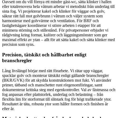
Oavsett om du vill förnya ett mindre gäst-wc, sätta klinker i hallen
eller totalrenovera hela våtrum arbetar vi metodiskt från underlag till
sista fog. Vi projekterar kakel och klinker för väggar och golv,
säkrar rätt fall mot golvbrunn i våtrum och väljer system som
harmonierar med golvvärme och ventilation. För BRF och
fastighetsägare koordinerar vi större arbeten i etapper för att
minimera störning och stillestånd. För privatpersoner erbjuder vi
rådgivning kring format, kulörer och läggningsmönster som ger
maximal effekt av ytan – allt för att sätta kakel och sätta klinker med
precision som syns.
Precision, tätskikt och hållbarhet enligt
branschregler
Lång livslängd börjar med rätt förarbete. Vi rätar upp väggar,
spacklar golv och monterar tätskikt enligt gällande branschregler
(BKR/GVK) för att skydda konstruktionen mot fukt. Vi använder
primer, tätband och manschetter runt rörgenomföringar, samt
dokumenterar kritiska steg med egenkontroller. Val av fästmassa och
fog anpassas efter plattstorlek, underlag och belastning – från
flexibla lim för storformat till slitstark fog för högt trafikerade ytor.
Resultatet är täta, robusta ytor som håller formen och finishen år
efter år.