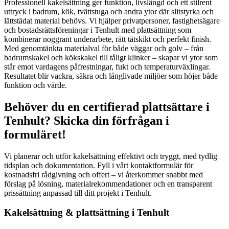
Professionell kakelsättning ger funktion, livslängd och ett stilrent
uttryck i badrum, kök, tvättstuga och andra ytor där slitstyrka och
lättstädat material behövs. Vi hjälper privatpersoner, fastighetsägare
och bostadsrättsföreningar i Tenhult med plattsättning som
kombinerar noggrant underarbete, rätt tätskikt och perfekt finish.
Med genomtänkta materialval för både väggar och golv – från
badrumskakel och kökskakel till tåligt klinker – skapar vi ytor som
står emot vardagens påfrestningar, fukt och temperaturväxlingar.
Resultatet blir vackra, säkra och långlivade miljöer som höjer både
funktion och värde.
Behöver du en certifierad plattsättare i
Tenhult? Skicka din förfrågan i
formuläret!
Vi planerar och utför kakelsättning effektivt och tryggt, med tydlig
tidsplan och dokumentation. Fyll i vårt kontaktformulär för
kostnadsfri rådgivning och offert – vi återkommer snabbt med
förslag på lösning, materialrekommendationer och en transparent
prissättning anpassad till ditt projekt i Tenhult.
Kakelsättning & plattsättning i Tenhult