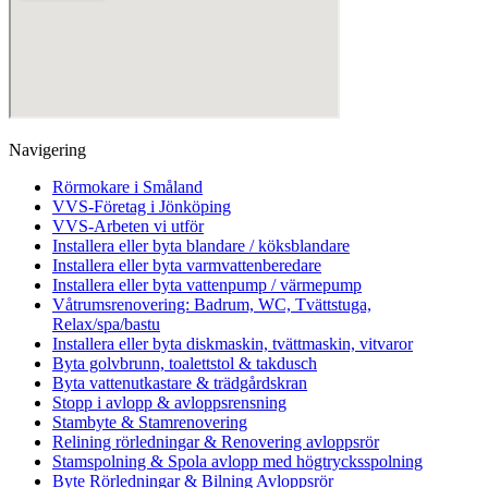
Navigering
Rörmokare i Småland
VVS-Företag i Jönköping
VVS-Arbeten vi utför
Installera eller byta blandare / köksblandare
Installera eller byta varmvattenberedare
Installera eller byta vattenpump / värmepump
Våtrumsrenovering: Badrum, WC, Tvättstuga,
Relax/spa/bastu
Installera eller byta diskmaskin, tvättmaskin, vitvaror
Byta golvbrunn, toalettstol & takdusch
Byta vattenutkastare & trädgårdskran
Stopp i avlopp & avloppsrensning
Stambyte & Stamrenovering
Relining rörledningar & Renovering avloppsrör
Stamspolning & Spola avlopp med högtrycksspolning
Byte Rörledningar & Bilning Avloppsrör