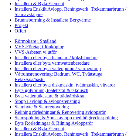
Installera & Byta Element
Installera Enskilt Avlopp, Reningsverk, Trekammarbrunn /
Slamavskiljare
Brunnsborrning & Installera Bergvärme
Projekt
Offert
Rörmokare i Småland
VVS-Företag i Jönköping
VVS-Arbeten vi utför
Installera eller byta blandare / köksblandare
Installera eller byta varmvattenberedare
Installera eller byta vattenpump / värmepump
Våtrumsrenovering: Badrum, WC, Tvättstuga,
Relax/spa/bastu
Installera eller byta diskmaskin, tvättmaskin, vitvaror
Byta golvbrunn, toalettstol & takdusch
Byta vattenutkastare & trädgårdskran
Stopp i avlopp & avloppsrensning
Stambyte & Stamrenovering
Relining rörledningar & Renovering avloppsrör
Stamspolning & Spola avlopp med högtrycksspolning
Byte Rörledningar & Bilning Avloppsrör
Installera & Byta Element
Installera Enskilt Avlopp, Reningsverk, Trekammarbrunn /