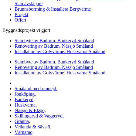
Slamavskiljare
Brunnsborrning & Installera Bergvärme
Projekt
Offert
Byggnadsprojekt vi gjort
Stambyte av Badrum. Bankeryd Småland
Renovering av Badrum. Nässjö Småland
Installation av Golvvärme. Huskvarna Småland
Stambyte av Badrum. Bankeryd Småland
Renovering av Badrum. Nässjö Småland
Installation av Golvvärme. Huskvarna Småland
Vi utför arbeten i hela
Småland med omnejd:
Jönköping,
Bankeryd,
Huskvarna,
Nässjö & Eksjö,
Skillingaryd & Vaggeryd,
Gränna,
Vetlanda & Sävsjö,
Värnamo,