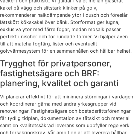
vackert och praktiskt. Vi guidar i valet mellan glaserat
kakel på vägg och slitstark klinker på golv,
rekommenderar halkdämpande ytor i dusch och föreslår
lättskött kökskakel över bänk. Storformat ger lugna,
exklusiva ytor med färre fogar, medan mosaik passar
perfekt i nischer och för rundade former. Vi hjälper även
till att matcha fogfärg, lister och eventuellt
golvvärmesystem för en sammanhållen och hållbar helhet.
Trygghet för privatpersoner,
fastighetsägare och BRF:
planering, kvalitet och garanti
Vi planerar effektivt för att minimera störningar i vardagen
och koordinerar gärna med andra yrkesgrupper vid
renoveringar. Fastighetsägare och bostadsrättsföreningar
får tydlig tidplan, dokumentation av tätskikt och material
samt en kvalitetssäkrad leverans som uppfyller regelverk
och försäkringskrav. Vår ambition är att leverera hållbar