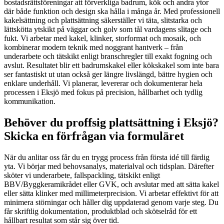
bostadsrättsföreningar att förverkliga badrum, kök och andra ytor
där både funktion och design ska hålla i många år. Med professionell
kakelsättning och plattsättning säkerställer vi täta, slitstarka och
lättskötta ytskikt på väggar och golv som tål vardagens slitage och
fukt. Vi arbetar med kakel, klinker, storformat och mosaik, och
kombinerar modern teknik med noggrant hantverk – från
underarbete och tätskikt enligt branschregler till exakt fogning och
avslut. Resultatet blir ett badrumskakel eller kökskakel som inte bara
ser fantastiskt ut utan också ger längre livslängd, bättre hygien och
enklare underhåll. Vi planerar, levererar och dokumenterar hela
processen i Eksjö med fokus på precision, hållbarhet och tydlig
kommunikation.
Behöver du proffsig plattsättning i Eksjö?
Skicka en förfrågan via formuläret
När du anlitar oss får du en trygg process från första idé till färdig
yta. Vi börjar med behovsanalys, materialval och tidsplan. Därefter
sköter vi underarbete, fallspackling, tätskikt enligt
BBV/Byggkeramikrådet eller GVK, och avslutar med att sätta kakel
eller sätta klinker med millimeterprecision. Vi arbetar effektivt för att
minimera störningar och håller dig uppdaterad genom varje steg. Du
får skriftlig dokumentation, produktblad och skötselråd för ett
hållbart resultat som står sig över tid.