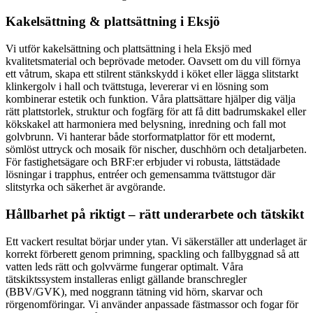
Kakelsättning & plattsättning i Eksjö
Vi utför kakelsättning och plattsättning i hela Eksjö med
kvalitetsmaterial och beprövade metoder. Oavsett om du vill förnya
ett våtrum, skapa ett stilrent stänkskydd i köket eller lägga slitstarkt
klinkergolv i hall och tvättstuga, levererar vi en lösning som
kombinerar estetik och funktion. Våra plattsättare hjälper dig välja
rätt plattstorlek, struktur och fogfärg för att få ditt badrumskakel eller
kökskakel att harmoniera med belysning, inredning och fall mot
golvbrunn. Vi hanterar både storformatplattor för ett modernt,
sömlöst uttryck och mosaik för nischer, duschhörn och detaljarbeten.
För fastighetsägare och BRF:er erbjuder vi robusta, lättstädade
lösningar i trapphus, entréer och gemensamma tvättstugor där
slitstyrka och säkerhet är avgörande.
Hållbarhet på riktigt – rätt underarbete och tätskikt
Ett vackert resultat börjar under ytan. Vi säkerställer att underlaget är
korrekt förberett genom primning, spackling och fallbyggnad så att
vatten leds rätt och golvvärme fungerar optimalt. Våra
tätskiktssystem installeras enligt gällande branschregler
(BBV/GVK), med noggrann tätning vid hörn, skarvar och
rörgenomföringar. Vi använder anpassade fästmassor och fogar för