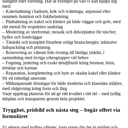
fastighet eller förening. Här är exempel på vad vi kan hjälpa dig
med:
– Kakelsättning i badrum, kök och tvättstuga, anpassad efter
rummets funktion och fuktbelastning
– Plattsättning av kakel och klinker på både väggar och golv, med
rätt metod för respektive underlag
– Montering av storformat, mosaik och dekorplattor för nischer,
hyllor och fondväggar
– Tätskikt och komplett förarbete enligt branschregler, inklusive
fallspackling och primning
– Renovering av våtrum från rivning till färdiga ytskikt, i
samordning med övriga yrkesgrupper vid behov
– Fogning, justering och exakt detaljfinish kring brunnar, hörn,
trösklar och karmar
– Reparation, komplettering och byte av skadat kakel eller klinker
för ett enhetligt utseende
– Måttanpassade lösningar för både moderna och klassiska miljöer,
med rådgivning kring form och färg
Varje uppdrag planeras för att ge rätt kvalitet i rätt tid – med tydlig
tidsplan och transparens genom hela projektet.
Trygghet, prisbild och nästa steg – begär offert via
formuläret
Vi arbetar med tydliga offerter, fasta priser där det är möjligt och