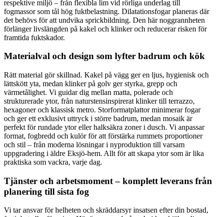
respektive miljö – från flexibla lim vid rörliga underlag till
fogmassor som tål hög fuktbelastning. Dilatationsfogar planeras där
det behövs för att undvika sprickbildning. Den här noggrannheten
förlänger livslängden på kakel och klinker och reducerar risken för
framtida fuktskador.
Materialval och design som lyfter badrum och kök
Rätt material gör skillnad. Kakel på vägg ger en ljus, hygienisk och
lättskött yta, medan klinker på golv ger styrka, grepp och
värmetålighet. Vi guidar dig mellan matta, polerade och
strukturerade ytor, från naturstensinspirerat klinker till terrazzo,
hexagoner och klassisk metro. Storformatplattor minimerar fogar
och ger ett exklusivt uttryck i större badrum, medan mosaik är
perfekt för rundade ytor eller halksäkra zoner i dusch. Vi anpassar
format, fogbredd och kulör för att förstärka rummets proportioner
och stil – från moderna lösningar i nyproduktion till varsam
uppgradering i äldre Eksjö-hem. Allt för att skapa ytor som är lika
praktiska som vackra, varje dag.
Tjänster och arbetsmoment – komplett leverans från
planering till sista fog
Vi tar ansvar för helheten och skräddarsyr insatsen efter din bostad,