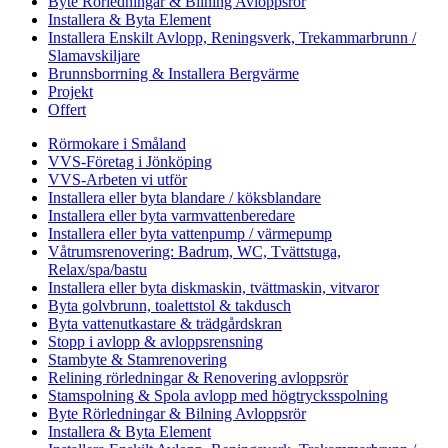
Byte Rörledningar & Bilning Avloppsrör
Installera & Byta Element
Installera Enskilt Avlopp, Reningsverk, Trekammarbrunn /
Slamavskiljare
Brunnsborrning & Installera Bergvärme
Projekt
Offert
Rörmokare i Småland
VVS-Företag i Jönköping
VVS-Arbeten vi utför
Installera eller byta blandare / köksblandare
Installera eller byta varmvattenberedare
Installera eller byta vattenpump / värmepump
Våtrumsrenovering: Badrum, WC, Tvättstuga,
Relax/spa/bastu
Installera eller byta diskmaskin, tvättmaskin, vitvaror
Byta golvbrunn, toalettstol & takdusch
Byta vattenutkastare & trädgårdskran
Stopp i avlopp & avloppsrensning
Stambyte & Stamrenovering
Relining rörledningar & Renovering avloppsrör
Stamspolning & Spola avlopp med högtrycksspolning
Byte Rörledningar & Bilning Avloppsrör
Installera & Byta Element