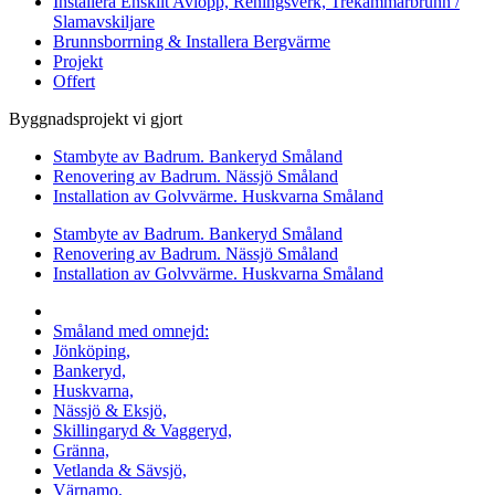
Installera Enskilt Avlopp, Reningsverk, Trekammarbrunn /
Slamavskiljare
Brunnsborrning & Installera Bergvärme
Projekt
Offert
Byggnadsprojekt vi gjort
Stambyte av Badrum. Bankeryd Småland
Renovering av Badrum. Nässjö Småland
Installation av Golvvärme. Huskvarna Småland
Stambyte av Badrum. Bankeryd Småland
Renovering av Badrum. Nässjö Småland
Installation av Golvvärme. Huskvarna Småland
Vi utför arbeten i hela
Småland med omnejd:
Jönköping,
Bankeryd,
Huskvarna,
Nässjö & Eksjö,
Skillingaryd & Vaggeryd,
Gränna,
Vetlanda & Sävsjö,
Värnamo,