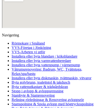
Navigering
Rörmokare i Småland
VVS-Företag i Jönköping
VVS-Arbeten vi utför
Installera eller byta blandare / köksblandare
Installera eller byta varmvattenberedare
Installera eller byta vattenpump / värmepump
Våtrumsrenovering: Badrum, WC, Tvättstuga,
Relax/spa/bastu
Installera eller byta diskmaskin, tvättmaskin, vitvaror
Byta golvbrunn, toalettstol & takdusch
Byta vattenutkastare & trädgårdskran
Stopp i avlopp & avloppsrensning
Stambyte & Stamrenovering
Relining rörledningar & Renovering avloppsrör
Stamspolning & Spola avlopp med högtrycksspolning