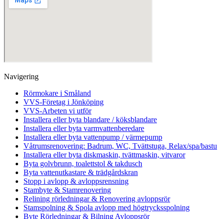
Navigering
Rörmokare i Småland
VVS-Företag i Jönköping
VVS-Arbeten vi utför
Installera eller byta blandare / köksblandare
Installera eller byta varmvattenberedare
Installera eller byta vattenpump / värmepump
Våtrumsrenovering: Badrum, WC, Tvättstuga, Relax/spa/bastu
Installera eller byta diskmaskin, tvättmaskin, vitvaror
Byta golvbrunn, toalettstol & takdusch
Byta vattenutkastare & trädgårdskran
Stopp i avlopp & avloppsrensning
Stambyte & Stamrenovering
Relining rörledningar & Renovering avloppsrör
Stamspolning & Spola avlopp med högtrycksspolning
Byte Rörledningar & Bilning Avloppsrör