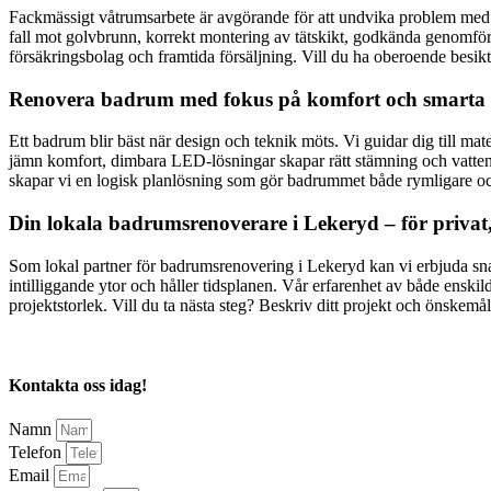
Fackmässigt våtrumsarbete är avgörande för att undvika problem med f
fall mot golvbrunn, korrekt montering av tätskikt, godkända genomföri
försäkringsbolag och framtida försäljning. Vill du ha oberoende besik
Renovera badrum med fokus på komfort och smarta 
Ett badrum blir bäst när design och teknik möts. Vi guidar dig till mate
jämn komfort, dimbara LED-lösningar skapar rätt stämning och vatten
skapar vi en logisk planlösning som gör badrummet både rymligare och
Din lokala badrumsrenoverare i Lekeryd – för privat
Som lokal partner för badrumsrenovering i Lekeryd kan vi erbjuda snab
intilliggande ytor och håller tidsplanen. Vår erfarenhet av både enskil
projektstorlek. Vill du ta nästa steg? Beskriv ditt projekt och önskem
Kontakta oss idag!
Namn
Telefon
Email