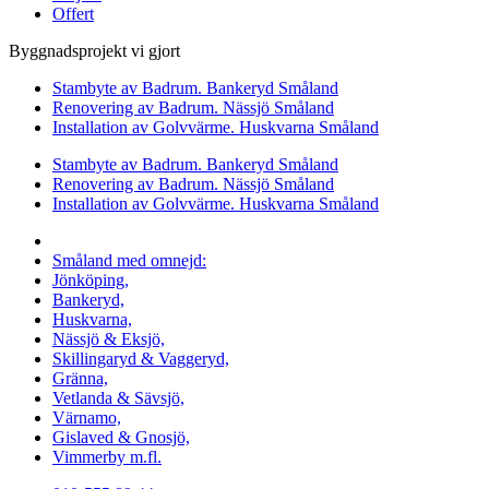
Offert
Byggnadsprojekt vi gjort
Stambyte av Badrum. Bankeryd Småland
Renovering av Badrum. Nässjö Småland
Installation av Golvvärme. Huskvarna Småland
Stambyte av Badrum. Bankeryd Småland
Renovering av Badrum. Nässjö Småland
Installation av Golvvärme. Huskvarna Småland
Vi utför arbeten i hela
Småland med omnejd:
Jönköping,
Bankeryd,
Huskvarna,
Nässjö & Eksjö,
Skillingaryd & Vaggeryd,
Gränna,
Vetlanda & Sävsjö,
Värnamo,
Gislaved & Gnosjö,
Vimmerby m.fl.