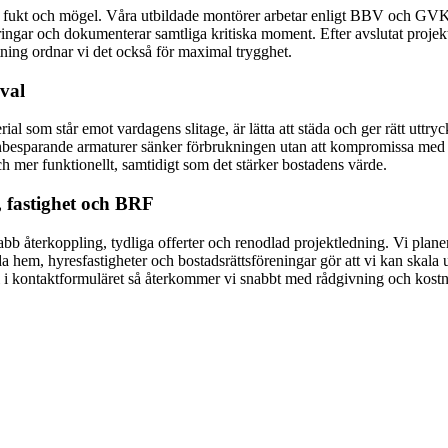
ukt och mögel. Våra utbildade montörer arbetar enligt BBV och GVK, oc
ngar och dokumenterar samtliga kritiska moment. Efter avslutat projekt
tning ordnar vi det också för maximal trygghet.
val
rial som står emot vardagens slitage, är lätta att städa och ger rätt uttry
besparande armaturer sänker förbrukningen utan att kompromissa med k
 mer funktionellt, samtidigt som det stärker bostadens värde.
, fastighet och BRF
b återkoppling, tydliga offerter och renodlad projektledning. Vi planer
da hem, hyresfastigheter och bostadsrättsföreningar gör att vi kan skala 
ål i kontaktformuläret så återkommer vi snabbt med rådgivning och kostna