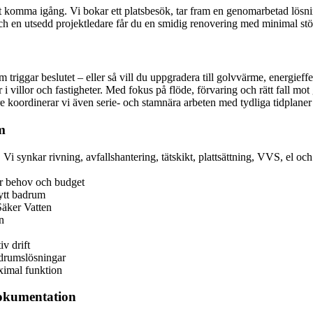
tt komma igång. Vi bokar ett platsbesök, tar fram en genomarbetad lösni
 och en utsedd projektledare får du en smidig renovering med minimal st
om triggar beslutet – eller så vill du uppgradera till golvvärme, energie
r i villor och fastigheter. Med fokus på flöde, förvaring och rätt fall m
re koordinerar vi även serie- och stamnära arbeten med tydliga tidplan
m
i synkar rivning, avfallshantering, tätskikt, plattsättning, VVS, el och 
er behov och budget
nytt badrum
Säker Vatten
n
v drift
drumslösningar
ximal funktion
dokumentation