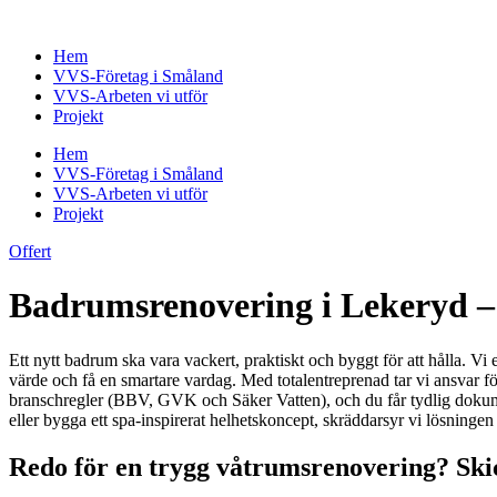
Skip
to
Hem
content
VVS-Företag i Småland
VVS-Arbeten vi utför
Projekt
Hem
VVS-Företag i Småland
VVS-Arbeten vi utför
Projekt
Offert
Badrumsrenovering i Lekeryd – 
Ett nytt badrum ska vara vackert, praktiskt och byggt för att hålla. V
värde och få en smartare vardag. Med totalentreprenad tar vi ansvar för
branschregler (BBV, GVK och Säker Vatten), och du får tydlig dokumen
eller bygga ett spa-inspirerat helhetskoncept, skräddarsyr vi lösningen
Redo för en trygg våtrumsrenovering? Skic