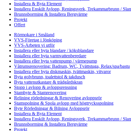
Installera & Byta Element
Installera Enskilt Avlopp, Reningsverk, Trekammarbrunn / Slam
Brunnsborrning & Installera Bergvärme
Projekt
Offert
Rörmokare i Småland
VVS-Företag i Jönköping
VVS-Arbeten vi utför
Installera eller byta blandare / köksblandare
Installera eller byta varmvattenberedare
Installera eller byta vattenpump / värmepump
Våtrumsrenovering: Badrum, WC, Tvättstuga, Relax/spa/bastu
Installera eller byta diskmaskin, tvättmaskin, vitvaror
Byta golvbrunn, toalettstol & takdusch
Byta vattenutkastare & trädgårdskran
Stopp i avlopp & avloppsrensning
Stambyte & Stamrenovering
Relining rörledningar & Renovering avloppsrör
Stamspolning & Spola avlopp med högtrycksspolning
Byte Rörledningar & Bilning Avloppsrör
Installera & Byta Element
Installera Enskilt Avlopp, Reningsverk, Trekammarbrunn / Slam
Brunnsborrning & Installera Bergvärme
Projekt