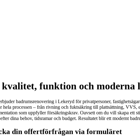
kvalitet, funktion och moderna 
i erbjuder badrumsrenovering i Lekeryd för privatpersoner, fastighetsäg
 hela processen – från rivning och fuktsäkring till plattsättning, VVS, e
tation som uppfyller försäkringskrav. Oavsett om du vill skapa ett stil
 efter dina behov, tidsramar och budget. Resultatet blir ett modernt bad
ka din offertförfrågan via formuläret