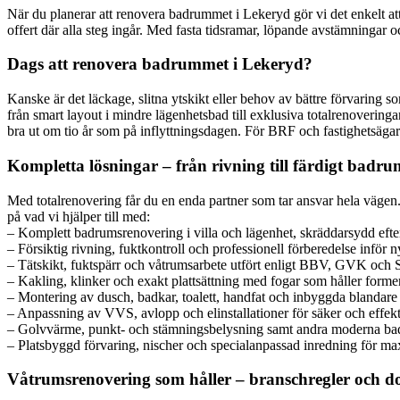
När du planerar att renovera badrummet i Lekeryd gör vi det enkelt a
offert där alla steg ingår. Med fasta tidsramar, löpande avstämningar
Dags att renovera badrummet i Lekeryd?
Kanske är det läckage, slitna ytskikt eller behov av bättre förvaring s
från smart layout i mindre lägenhetsbad till exklusiva totalrenoveringa
bra ut om tio år som på inflyttningsdagen. För BRF och fastighetsäga
Kompletta lösningar – från rivning till färdigt badru
Med totalrenovering får du en enda partner som tar ansvar hela vägen. V
på vad vi hjälper till med:
– Komplett badrumsrenovering i villa och lägenhet, skräddarsydd eft
– Försiktig rivning, fuktkontroll och professionell förberedelse inför 
– Tätskikt, fuktspärr och våtrumsarbete utfört enligt BBV, GVK och 
– Kakling, klinker och exakt plattsättning med fogar som håller forme
– Montering av dusch, badkar, toalett, handfat och inbyggda blandare
– Anpassning av VVS, avlopp och elinstallationer för säker och effekti
– Golvvärme, punkt- och stämningsbelysning samt andra moderna ba
– Platsbyggd förvaring, nischer och specialanpassad inredning för ma
Våtrumsrenovering som håller – branschregler och 