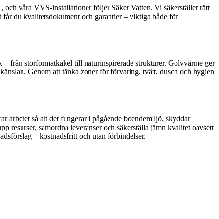
h våra VVS-installationer följer Säker Vatten. Vi säkerställer rätt
 får du kvalitetsdokument och garantier – viktiga både för
ck – från storformatkakel till naturinspirerade strukturer. Golvvärme ger
änslan. Genom att tänka zoner för förvaring, tvätt, dusch och hygien
ar arbetet så att det fungerar i pågående boendemiljö, skyddar
upp resurser, samordna leveranser och säkerställa jämn kvalitet oavsett
dsförslag – kostnadsfritt och utan förbindelser.