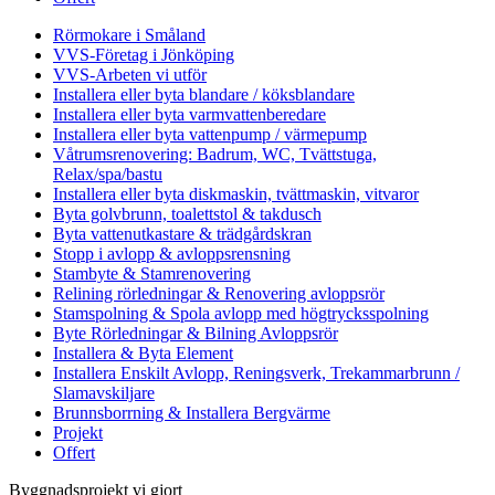
Rörmokare i Småland
VVS-Företag i Jönköping
VVS-Arbeten vi utför
Installera eller byta blandare / köksblandare
Installera eller byta varmvattenberedare
Installera eller byta vattenpump / värmepump
Våtrumsrenovering: Badrum, WC, Tvättstuga,
Relax/spa/bastu
Installera eller byta diskmaskin, tvättmaskin, vitvaror
Byta golvbrunn, toalettstol & takdusch
Byta vattenutkastare & trädgårdskran
Stopp i avlopp & avloppsrensning
Stambyte & Stamrenovering
Relining rörledningar & Renovering avloppsrör
Stamspolning & Spola avlopp med högtrycksspolning
Byte Rörledningar & Bilning Avloppsrör
Installera & Byta Element
Installera Enskilt Avlopp, Reningsverk, Trekammarbrunn /
Slamavskiljare
Brunnsborrning & Installera Bergvärme
Projekt
Offert
Byggnadsprojekt vi gjort