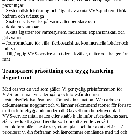
packningar
– Systematisk felsökning och åtgärd av akuta VVS-problem i kök,
badrum och tvättstuga
– Snabb insats vid fel på varmvattenberedare och
cirkulationspumpar
– Akuta åtgärder för värmesystem, radiatorer, expansionskärl och
golvvärme
– Jourrörmokare för villa, flerbostadshus, kommersiella lokaler och
industri
– Tillgänglig VVS-service alla tider – kvällar, nätter och helger, året
runt
Transparent prissättning och trygg hantering
dygnet runt
Med oss vet du vad som gäller. Vi ger tydlig prisinformation för
VVS jour innan vi sätter igång och föreslår den mest
kostnadseffektiva lösningen för just din situation. Våra arbeten
dokumenteras noggrant och vi lämnar rekommendationer för fortsatt
drift och förebyggande underhåll. Oavsett om du behöver akut
VVS-service mitt i natten eller snabb hjälp inför arbetsdagens start,
står vi redo att agera. Berätta kort om ditt ärende via vårt
kontaktformulär – beskriv symtom, plats och hur akut det är – så
prioriterar vi din förfrågan och återkommer omgående med tid och