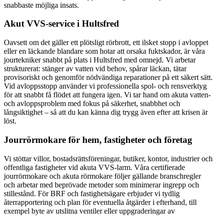
snabbaste möjliga insats.
Akut VVS-service i Hultsfred
Oavsett om det gäller ett plötsligt rörbrott, ett ilsket stopp i avloppet
eller en läckande blandare som hotar att orsaka fuktskador, är våra
jourtekniker snabbt på plats i Hultsfred med omnejd. Vi arbetar
strukturerat: stänger av vatten vid behov, spårar läckan, tätar
provisoriskt och genomför nödvändiga reparationer på ett säkert sätt.
Vid avloppsstopp använder vi professionella spol- och rensverktyg
för att snabbt få flödet att fungera igen. Vi tar hand om akuta vatten-
och avloppsproblem med fokus på säkerhet, snabbhet och
långsiktighet – så att du kan känna dig trygg även efter att krisen är
löst.
Jourrörmokare för hem, fastigheter och företag
Vi stöttar villor, bostadsrättsföreningar, butiker, kontor, industrier och
offentliga fastigheter vid akuta VVS-larm. Våra certifierade
jourrörmokare och akuta rörmokare följer gällande branschregler
och arbetar med beprövade metoder som minimerar ingrepp och
stillestånd. För BRF och fastighetsägare erbjuder vi tydlig
återrapportering och plan för eventuella åtgärder i efterhand, till
exempel byte av utslitna ventiler eller uppgraderingar av