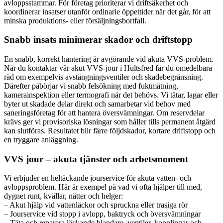
avloppsstammar. För företag prioriterar vi driftsäkerhet och
koordinerar insatser utanför ordinarie öppettider när det går, för att
minska produktions- eller försäljningsbortfall.
Snabb insats minimerar skador och driftstopp
En snabb, korrekt hantering är avgörande vid akuta VVS-problem.
När du kontaktar vår akut VVS-jour i Hultsfred får du omedelbara
råd om exempelvis avstängningsventiler och skadebegränsning.
Därefter påbörjar vi snabb felsökning med fuktmätning,
kamerainspektion eller termografi när det behövs. Vi tätar, lagar eller
byter ut skadade delar direkt och samarbetar vid behov med
saneringsföretag för att hantera översvämningar. Om reservdelar
krävs ger vi provisoriska lösningar som håller tills permanent åtgärd
kan slutföras. Resultatet blir färre följdskador, kortare driftstopp och
en tryggare anläggning.
VVS jour – akuta tjänster och arbetsmoment
Vi erbjuder en heltäckande jourservice för akuta vatten- och
avloppsproblem. Här är exempel på vad vi ofta hjälper till med,
dygnet runt, kvällar, nätter och helger:
– Akut hjälp vid vattenläckor och spruckna eller trasiga rör
– Jourservice vid stopp i avlopp, baktryck och översvämningar
– Täta och reparera läckande blandare, ventiler, kopplingar och