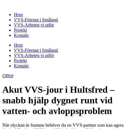
Skip
to
Hem
content
VVS-Företag i Småland
VVS-Arbeten vi utför
Projekt
Kontakt
Hem
VVS-Företag i Småland
VVS-Arbeten vi utför
Projekt
Kontakt
Offert
Akut VVS-jour i Hultsfred –
snabb hjälp dygnet runt vid
vatten- och avloppsproblem
När olyckan är framme behöver du en VVS-partner som kan agera