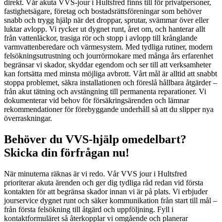
direkt. Vår akuta VVS-jour i Hultsfred finns till för privatpersoner,
fastighetsägare, företag och bostadsrättsföreningar som behöver
snabb och trygg hjälp när det droppar, sprutar, svämmar över eller
luktar avlopp. Vi rycker ut dygnet runt, året om, och hanterar allt
från vattenläckor, trasiga rör och stopp i avlopp till krånglande
varmvattenberedare och värmesystem. Med tydliga rutiner, modern
felsökningsutrustning och jourrörmokare med många års erfarenhet
begränsar vi skador, skyddar egendom och ser till att verksamheter
kan fortsätta med minsta möjliga avbrott. Vårt mål är alltid att snabbt
stoppa problemet, säkra installationen och föreslå hållbara åtgärder –
från akut tätning och avstängning till permanenta reparationer. Vi
dokumenterar vid behov för försäkringsärenden och lämnar
rekommendationer för förebyggande underhåll så att du slipper nya
överraskningar.
Behöver du VVS-hjälp omedelbart?
Skicka din förfrågan nu!
När minuterna räknas är vi redo. Vår VVS jour i Hultsfred
prioriterar akuta ärenden och ger dig tydliga råd redan vid första
kontakten för att begränsa skador innan vi är på plats. Vi erbjuder
jourservice dygnet runt och säker kommunikation från start till mål –
från första felsökning till åtgärd och uppföljning. Fyll i
kontaktformuläret så återkopplar vi omgående och planerar