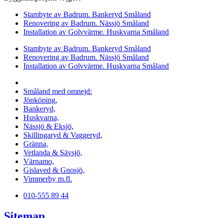
Stambyte av Badrum. Bankeryd Småland
Renovering av Badrum. Nässjö Småland
Installation av Golvvärme. Huskvarna Småland
Stambyte av Badrum. Bankeryd Småland
Renovering av Badrum. Nässjö Småland
Installation av Golvvärme. Huskvarna Småland
Vi utför arbeten i hela
Småland med omnejd:
Jönköping,
Bankeryd,
Huskvarna,
Nässjö & Eksjö,
Skillingaryd & Vaggeryd,
Gränna,
Vetlanda & Sävsjö,
Värnamo,
Gislaved & Gnosjö,
Vimmerby m.fl.
010-555 89 44
Sitemap