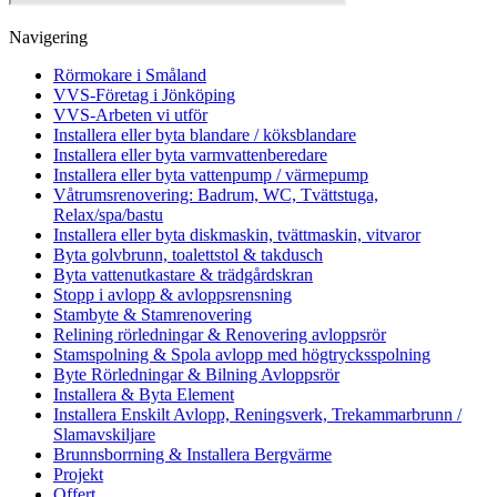
Navigering
Rörmokare i Småland
VVS-Företag i Jönköping
VVS-Arbeten vi utför
Installera eller byta blandare / köksblandare
Installera eller byta varmvattenberedare
Installera eller byta vattenpump / värmepump
Våtrumsrenovering: Badrum, WC, Tvättstuga,
Relax/spa/bastu
Installera eller byta diskmaskin, tvättmaskin, vitvaror
Byta golvbrunn, toalettstol & takdusch
Byta vattenutkastare & trädgårdskran
Stopp i avlopp & avloppsrensning
Stambyte & Stamrenovering
Relining rörledningar & Renovering avloppsrör
Stamspolning & Spola avlopp med högtrycksspolning
Byte Rörledningar & Bilning Avloppsrör
Installera & Byta Element
Installera Enskilt Avlopp, Reningsverk, Trekammarbrunn /
Slamavskiljare
Brunnsborrning & Installera Bergvärme
Projekt
Offert