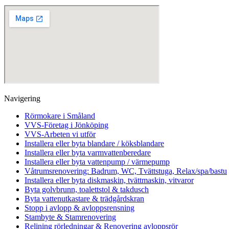
Navigering
Rörmokare i Småland
VVS-Företag i Jönköping
VVS-Arbeten vi utför
Installera eller byta blandare / köksblandare
Installera eller byta varmvattenberedare
Installera eller byta vattenpump / värmepump
Våtrumsrenovering: Badrum, WC, Tvättstuga, Relax/spa/bastu
Installera eller byta diskmaskin, tvättmaskin, vitvaror
Byta golvbrunn, toalettstol & takdusch
Byta vattenutkastare & trädgårdskran
Stopp i avlopp & avloppsrensning
Stambyte & Stamrenovering
Relining rörledningar & Renovering avloppsrör