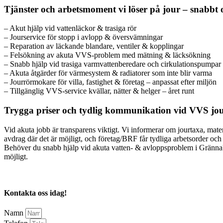
Tjänster och arbetsmoment vi löser på jour – snabbt 
– Akut hjälp vid vattenläckor & trasiga rör
– Jourservice för stopp i avlopp & översvämningar
– Reparation av läckande blandare, ventiler & kopplingar
– Felsökning av akuta VVS-problem med mätning & läcksökning
– Snabb hjälp vid trasiga varmvattenberedare och cirkulationspumpar
– Akuta åtgärder för värmesystem & radiatorer som inte blir varma
– Jourrörmokare för villa, fastighet & företag – anpassat efter miljön
– Tillgänglig VVS-service kvällar, nätter & helger – året runt
Trygga priser och tydlig kommunikation vid VVS jo
Vid akuta jobb är transparens viktigt. Vi informerar om jourtaxa, mat
avdrag där det är möjligt, och företag/BRF får tydliga arbetsorder och
Behöver du snabb hjälp vid akuta vatten- & avloppsproblem i Gränna? 
möjligt.
Kontakta oss idag!
Namn