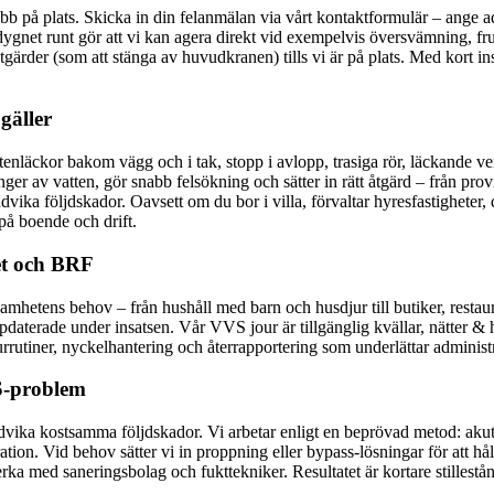
bb på plats. Skicka in din felanmälan via vårt kontaktformulär – ange a
 dygnet runt gör att vi kan agera direkt vid exempelvis översvämning, fr
tgärder (som att stänga av huvudkranen) tills vi är på plats. Med kort i
gäller
enläckor bakom vägg och i tak, stopp i avlopp, trasiga rör, läckande ve
 av vatten, gör snabb felsökning och sätter in rätt åtgärd – från provi
ika följdskador. Oavsett om du bor i villa, förvaltar hyresfastigheter, dr
på boende och drift.
et och BRF
mhetens behov – från hushåll med barn och husdjur till butiker, restau
ppdaterade under insatsen. Vår VVS jour är tillgänglig kvällar, nätter & 
ourrutiner, nyckelhantering och återrapportering som underlättar adminis
S-problem
ndvika kostsamma följdskador. Vi arbetar enligt en beprövad metod: aku
ration. Vid behov sätter vi in proppning eller bypass-lösningar för att 
 med saneringsbolag och fukttekniker. Resultatet är kortare stillestånd,