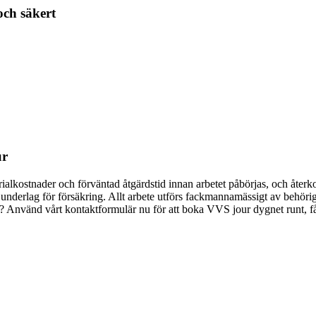
och säkert
ur
erialkostnader och förväntad åtgärdstid innan arbetet påbörjas, och åte
 underlag för försäkring. Allt arbete utförs fackmannamässigt av behörig
Använd vårt kontaktformulär nu för att boka VVS jour dygnet runt, få 