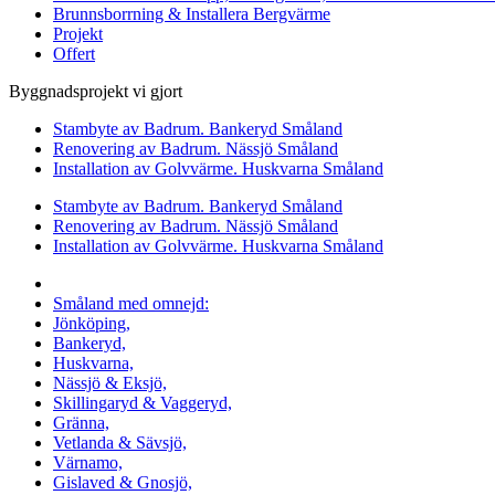
Brunnsborrning & Installera Bergvärme
Projekt
Offert
Byggnadsprojekt vi gjort
Stambyte av Badrum. Bankeryd Småland
Renovering av Badrum. Nässjö Småland
Installation av Golvvärme. Huskvarna Småland
Stambyte av Badrum. Bankeryd Småland
Renovering av Badrum. Nässjö Småland
Installation av Golvvärme. Huskvarna Småland
Vi utför arbeten i hela
Småland med omnejd:
Jönköping,
Bankeryd,
Huskvarna,
Nässjö & Eksjö,
Skillingaryd & Vaggeryd,
Gränna,
Vetlanda & Sävsjö,
Värnamo,
Gislaved & Gnosjö,