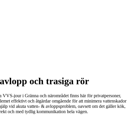
avlopp och trasiga rör
ta VVS-jour i Gränna och närområdet finns här för privatpersoner,
roblemet effektivt och åtgärdar omgående för att minimera vattenskador
b hjälp vid akuta vatten- & avloppsproblem, oavsett om det gäller kök,
korrekt och med tydlig kommunikation hela vägen.