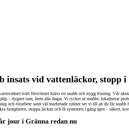
insats vid vattenläckor, stopp i 
 varmvattnet tvärt försvinner krävs en snabb och trygg lösning. Vår aku
jälp – dygnet runt, årets alla dagar. Vi rycker ut snabbt, lokaliserar p
ing och rörarbete samt väl inarbetade rutiner ser vi till att du får snab
 säkra fastigheten, stoppa läckan och få systemen i gång igen – säkert, 
r jour i Gränna redan nu