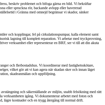
dress, beskriv problemet och bifoga gärna en bild. Vi bekräftar
usna eller spruckna rör, backande avlopp eller havererad
nställelsetid i Gränna med omnejd begränsar vi skador, sänker
ntiler och kopplingar, fel på cirkulationspumpar, kalla element samt
sorisk lagning till komplett reparation. Vi arbetar med tryckprovning,
iver verksamhet eller representerar en BRF, ser vi till att din akuta
ranger och flerbostadshus. Vi koordinerar med fastighetsskötare,
helger, vilket gör att vi kan agera när skadan sker och innan läget
tration, skadeanmälan och uppföljning.
t avstängning och säkerställande av miljön, snabb felsökning med rätt
hålla verksamheten igång. Vi dokumenterar arbetet med foton och
 lägre kostnader och en trygg återgång till normal drift.