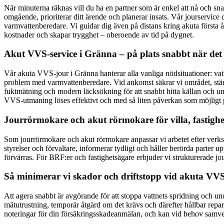
När minuterna räknas vill du ha en partner som är enkel att nå och sna
omgående, prioriterar ditt ärende och planerar insats. Vår jourservice
varmvattenberedare. Vi guidar dig även på distans kring akuta första å
kostnader och skapar trygghet – oberoende av tid på dygnet.
Akut VVS-service i Gränna – på plats snabbt när det 
Vår akuta VVS-jour i Gränna hanterar alla vanliga nödsituationer: vatt
problem med varmvattenberedare. Vid ankomst säkrar vi området, stänger
fuktmätning och modern läcksökning för att snabbt hitta källan och undv
VVS-utmaning löses effektivt och med så liten påverkan som möjligt 
Jourrörmokare och akut rörmokare för villa, fastigh
Som jourrörmokare och akut rörmokare anpassar vi arbetet efter verksa
styrelser och förvaltare, informerar tydligt och håller berörda parter u
förvärras. För BRF:er och fastighetsägare erbjuder vi strukturerade j
Så minimerar vi skador och driftstopp vid akuta VV
Att agera snabbt är avgörande för att stoppa vattnets spridning och u
mätutrustning, temporär åtgärd om det krävs och därefter hållbar repa
noteringar för din försäkringsskadeanmälan, och kan vid behov samverka