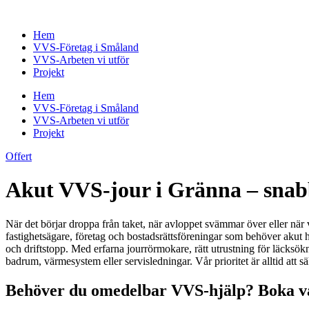
Skip
to
Hem
content
VVS-Företag i Småland
VVS-Arbeten vi utför
Projekt
Hem
VVS-Företag i Småland
VVS-Arbeten vi utför
Projekt
Offert
Akut VVS-jour i Gränna – snabb 
När det börjar droppa från taket, när avloppet svämmar över eller när
fastighetsägare, företag och bostadsrättsföreningar som behöver akut h
och driftstopp. Med erfarna jourrörmokare, rätt utrustning för läcksökn
badrum, värmesystem eller servisledningar. Vår prioritet är alltid att
Behöver du omedelbar VVS-hjälp? Boka vå