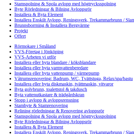
Stamspolning & Spola avlopp med högtrycksspolning
Byte Rörledningar & Bilning Avloppsrör
Installera & Byta Element
Installera Enskilt Avlopp, Reningsverk, Trekammarbrunn / Slam
Brunnsborrning & Installera Bergvärme
Projekt
Offert
Rörmokare i Småland
VVS-Företag i Jönköping
VVS-Arbeten vi utför
Installera eller byta blandare / köksblandare
Installera eller byta varmvattenberedare
Installera eller byta vattenpump / värmepump
Våtrumsrenovering: Badrum, WC, Tvättstuga, Relax/spa/bastu
Installera eller byta diskmaskin, tvättmaskin, vitvaror
Byta golvbrunn, toalettstol & takdusch
Byta vattenutkastare & trädgårdskran
Stopp i avlopp & avloppsrensning
Stambyte & Stamrenovering
Relining rörledningar & Renovering avloppsrör
Stamspolning & Spola avlopp med högtrycksspolning
Byte Rörledningar & Bilning Avloppsrör
Installera & Byta Element
Installera Enskilt Avlopp, Reningsverk, Trekammarbrunn / Slam