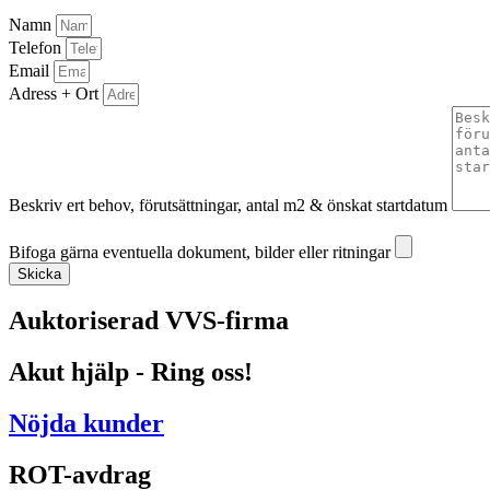
Namn
Telefon
Email
Adress + Ort
Beskriv ert behov, förutsättningar, antal m2 & önskat startdatum
Bifoga gärna eventuella dokument, bilder eller ritningar
Bifoga gärna eventuella dokument, bilder eller ritningar
Skicka
Auktoriserad VVS-firma
Akut hjälp - Ring oss!
Nöjda kunder
ROT-avdrag