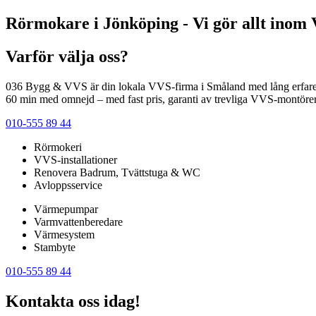
Rörmokare i Jönköping - Vi gör allt inom
Varför välja oss?
036 Bygg & VVS är din lokala VVS-firma i Småland med lång erfarenhe
60 min med omnejd – med fast pris, garanti av trevliga VVS-montöre
010-555 89 44
Rörmokeri
VVS-installationer
Renovera Badrum, Tvättstuga & WC
Avloppsservice
Värmepumpar
Varmvattenberedare
Värmesystem
Stambyte
010-555 89 44
Kontakta oss idag!