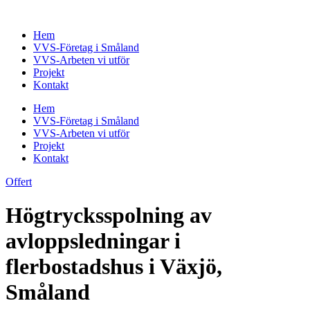
Skip
to
Hem
content
VVS-Företag i Småland
VVS-Arbeten vi utför
Projekt
Kontakt
Hem
VVS-Företag i Småland
VVS-Arbeten vi utför
Projekt
Kontakt
Offert
Högtrycksspolning av
avloppsledningar i
flerbostadshus i Växjö,
Småland