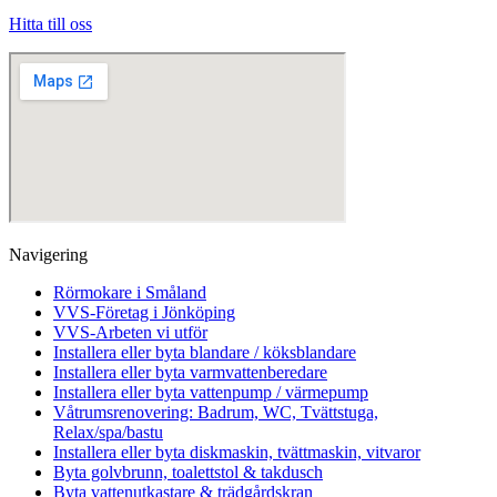
Hitta till oss
Navigering
Rörmokare i Småland
VVS-Företag i Jönköping
VVS-Arbeten vi utför
Installera eller byta blandare / köksblandare
Installera eller byta varmvattenberedare
Installera eller byta vattenpump / värmepump
Våtrumsrenovering: Badrum, WC, Tvättstuga,
Relax/spa/bastu
Installera eller byta diskmaskin, tvättmaskin, vitvaror
Byta golvbrunn, toalettstol & takdusch
Byta vattenutkastare & trädgårdskran