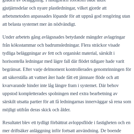
gjutjärnsdelar och nyare plastledningar, vilket gjorde att
arbetsmetoden anpassades löpande för att uppnå god rengöring utan
att belasta systemet mer än nödvändigt.
Under arbetets gång avlägsnades betydande mängder avlagringar
från köksstammar och badrumsledningar. Flera sträckor visade
tydliga beläggningar av fett och organiskt material, särskilt i
horisontella ledningar med lägre fall där flödet tidigare hade varit
begränsat. Efter varje delmoment kontrollerades genomrinningen för
att säkerställa att vattnet åter hade fått ett jämnare flöde och att
kvarvarande hinder inte låg längre fram i systemet. Där behov
uppstod kompletterades spolningen med extra bearbetning av
särskilt utsatta partier för att få ledningarnas innerväggar så rena som
möjligt utifrån deras skick och ålder.
Resultatet blev ett tydligt förbättrat avloppsflöde i fastigheten och en
mer driftsäker anläggning inför fortsatt användning. De boende