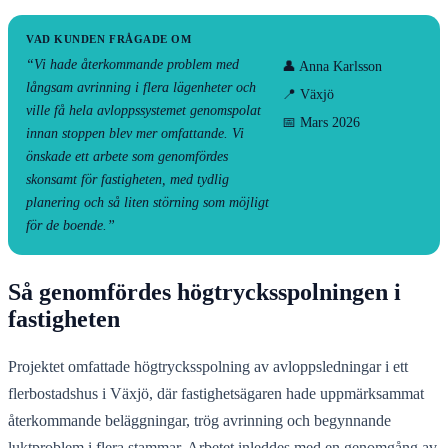
VAD KUNDEN FRÅGADE OM
“Vi hade återkommande problem med
👤 Anna Karlsson
långsam avrinning i flera lägenheter och
📍 Växjö
ville få hela avloppssystemet genomspolat
📅 Mars 2026
innan stoppen blev mer omfattande. Vi
önskade ett arbete som genomfördes
skonsamt för fastigheten, med tydlig
planering och så liten störning som möjligt
för de boende.”
Så genomfördes högtrycksspolningen i
fastigheten
Projektet omfattade högtrycksspolning av avloppsledningar i ett
flerbostadshus i Växjö, där fastighetsägaren hade uppmärksammat
återkommande beläggningar, trög avrinning och begynnande
luktproblem i flera stammar. Arbetet inleddes med en genomgång av