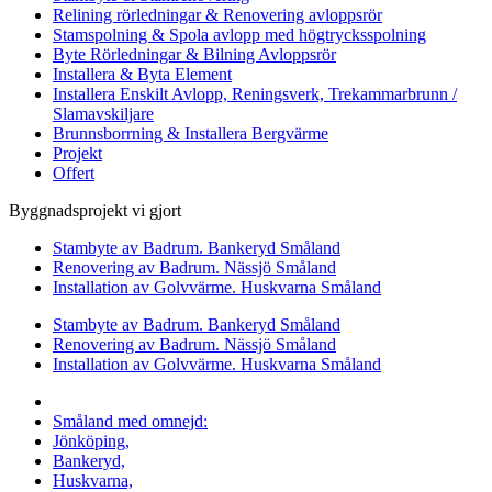
Relining rörledningar & Renovering avloppsrör
Stamspolning & Spola avlopp med högtrycksspolning
Byte Rörledningar & Bilning Avloppsrör
Installera & Byta Element
Installera Enskilt Avlopp, Reningsverk, Trekammarbrunn /
Slamavskiljare
Brunnsborrning & Installera Bergvärme
Projekt
Offert
Byggnadsprojekt vi gjort
Stambyte av Badrum. Bankeryd Småland
Renovering av Badrum. Nässjö Småland
Installation av Golvvärme. Huskvarna Småland
Stambyte av Badrum. Bankeryd Småland
Renovering av Badrum. Nässjö Småland
Installation av Golvvärme. Huskvarna Småland
Vi utför arbeten i hela
Småland med omnejd:
Jönköping,
Bankeryd,
Huskvarna,