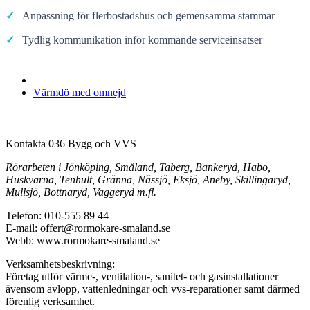
✓
Anpassning för flerbostadshus och gemensamma stammar
✓
Tydlig kommunikation inför kommande serviceinsatser
Vi utför arbeten på hela
Värmdö med omnejd
Kontakta 036 Bygg och VVS
Rörarbeten i Jönköping, Småland, Taberg, Bankeryd, Habo,
Huskvarna, Tenhult, Gränna, Nässjö, Eksjö, Aneby, Skillingaryd,
Mullsjö, Bottnaryd, Vaggeryd m.fl.
Telefon: 010-555 89 44
E-mail: offert@rormokare-smaland.se
Webb: www.rormokare-smaland.se
Verksamhetsbeskrivning:
Företag utför värme-, ventilation-, sanitet- och gasinstallationer
ävensom avlopp, vattenledningar och vvs-reparationer samt därmed
förenlig verksamhet.