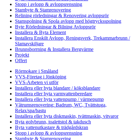
Stopp i avlopp & avloppsrensning
Stambyte & Stamrenovering
Relining rörledningar & Renovering avloppsrör
Stamspolning & Spola avlopp med högtrycksspolning
Byte Rörledningar & Bilning Avloppsrör
Installera & Byta Element
Installera Enskilt Avlopp, Reningsverk, Trekammarbrunn /
Slamavskiljare
Brunnsborrning & Installera Bergvärme
Projekt
Offert
Rörmokare i Småland
VVS-Företag i Jönköping
VVS-Arbeten vi utför
Installera eller byta blandare / köksblandare
Installera eller byta varmvattenberedare
Installera eller byta vattenpump / värmepump
Våtrumsrenovering: Badrum, WC, Tvättstuga,
Relax/spa/bastu
Installera eller byta diskmaskin, tvättmaskin, vitvaror
Byta golvbrunn, toalettstol & takdusch
Byta vattenutkastare & trädgårdskran
Stopp i avlopp & avloppsrensning
Stambyte & Stamrenovering