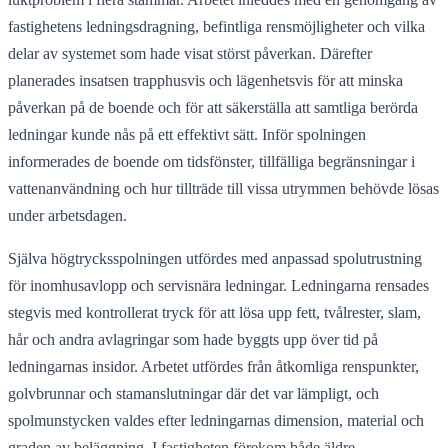
fastighetens ledningsdragning, befintliga rensmöjligheter och vilka
delar av systemet som hade visat störst påverkan. Därefter
planerades insatsen trapphusvis och lägenhetsvis för att minska
påverkan på de boende och för att säkerställa att samtliga berörda
ledningar kunde nås på ett effektivt sätt. Inför spolningen
informerades de boende om tidsfönster, tillfälliga begränsningar i
vattenanvändning och hur tillträde till vissa utrymmen behövde lösas
under arbetsdagen.
Själva högtrycksspolningen utfördes med anpassad spolutrustning
för inomhusavlopp och servisnära ledningar. Ledningarna rensades
stegvis med kontrollerat tryck för att lösa upp fett, tvålrester, slam,
hår och andra avlagringar som hade byggts upp över tid på
ledningarnas insidor. Arbetet utfördes från åtkomliga renspunkter,
golvbrunnar och stamanslutningar där det var lämpligt, och
spolmunstycken valdes efter ledningarnas dimension, material och
graden av beläggning. I fastigheten förekom både äldre